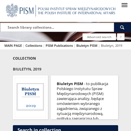
Advanced search
?
MAIN PAGE
|
Collections
|
PISM Publications
|
Biuletyn PISM
|
Biuletyn, 2019
COLLECTION
BIULETYN, 2019
Biuletyn PISM
- to publikacja
Polskiego Instytutu Spraw
Międzynarodowych (PISM)
zawierająca analizy, będące
omówieniem wybranego
zagadnienia, związanego z
sytuacją międzynarodową,
polityką zagraniczną lub
szeroko pojętymi stosunkami
międzynarodowymi. Ukazuje
Search in collection