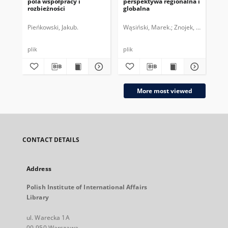
pola współpracy i
perspektywa regionalna i
INF
rozbieżności
globalna
za
Pieńkowski, Jakub.
Wąsiński, Marek.
Znojek, Bartłomiej.
Pio
plik
plik
plik
More most viewed
CONTACT DETAILS
Address
Polish Institute of International Affairs
Library
ul. Warecka 1A
00-950 Warszawa