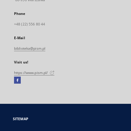
Phone
+48 (22) 556 80 44
E-Mail
biblioteka@pism.pl
Visit us!
https://www.pism.pl/
Facebook
External
link,
will
open
in
a
SITEMAP
new
tab