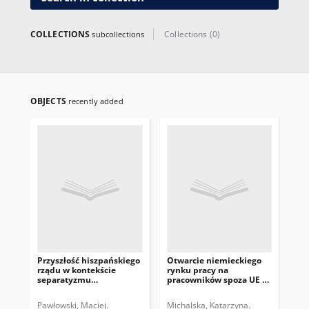
się z dużą częstotliwością,
nieregularnie, od 2001 roku.
Zbiór wydań archiwalnych, a
COLLECTIONS
Collections (0)
subcollections
także najnowsze, bieżące
numery publikowane są na
stronie
https://pism.pl/publikacje
.
OBJECTS
recently added
Przyszłość hiszpańskiego
Otwarcie niemieckiego
Dy
rządu w kontekście
rynku pracy na
Ch
separatyzmu
pracowników spoza UE –
sp
katalońskiego
konsekwencje dla Polski
Pawłowski, Maciej.
Michalska, Katarzyna.
Prz