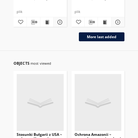
plik
plik
plik
More last added
OBJECTS
most viewed
Stosunki Bułgarii z USA –
Ochrona Amazonii –
Pod