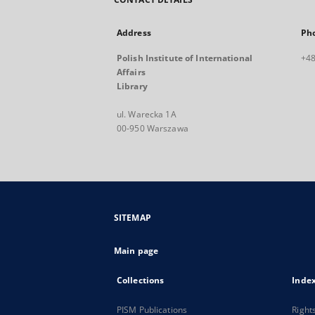
Address
Ph
Polish Institute of International
+48
Affairs
Library
ul. Warecka 1A
00-950 Warszawa
SITEMAP
Main page
Collections
Inde
PISM Publications
Right