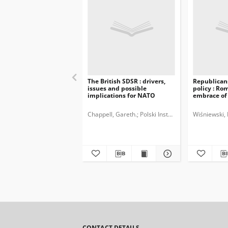
The British SDSR : drivers,
Republicans
issues and possible
policy : Ro
implications for NATO
embrace of
Chappell, Gareth.
Polski Instytut Spraw Międzyn
Wiśniewski, 
CONTACT DETAILS