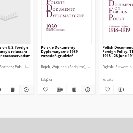
 on U.S. foreign
Polskie Dokumenty
Polish Document
mney's reluctant
Dyplomatyczne 1939
Foreign Policy. 
 neoconservatism
wrzesień-grudzień
1918 - 28 June 19
arodowych.
Bartosz.
Polski Instytut Spraw Międzynarodowych.
Rojek, Wojciech. (Redaktor)
Długołęcki, Piotr. (Współpra
Dębski, Sławomir. 
książka
książka