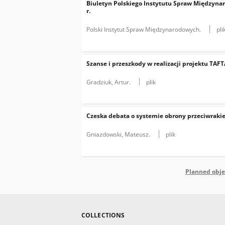
Biuletyn Polskiego Instytutu Spraw Międzyna
r.
Polski Instytut Spraw Międzynarodowych.
pli
Szanse i przeszkody w realizacji projektu TAFT
Gradziuk, Artur.
plik
Czeska debata o systemie obrony przeciwraki
Gniazdowski, Mateusz.
plik
Planned obje
COLLECTIONS