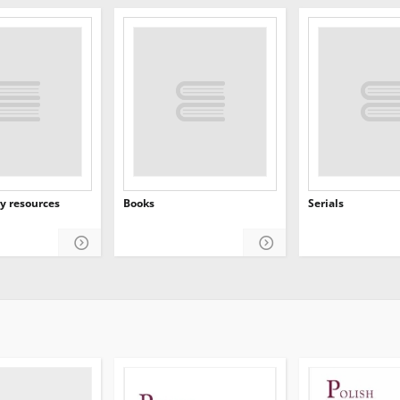
y resources
Books
Serials