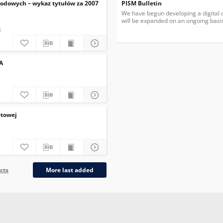
rodowych – wykaz tytułów za 2007
PISM Bulletin
We have begun developing a digital co
will be expanded on an ongoing basis 
k
A
etowej
cts
More last added