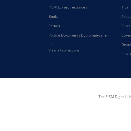
PISM Library resources
Title
Books
Creat
Serials
Subje
Polskie Dokumenty Dyplomatyczne
Cove
...
Descr
View all collections
Publi
The PISM Digital Li