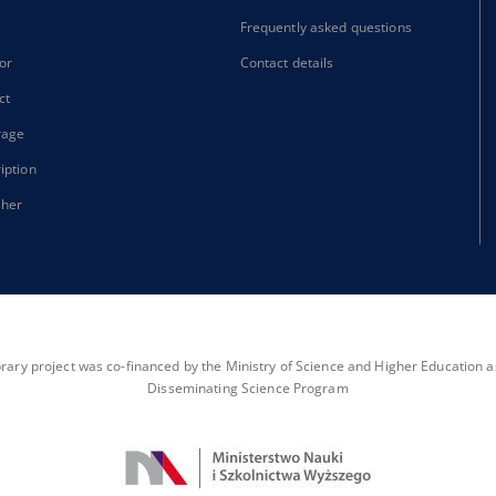
Frequently asked questions
or
Contact details
ct
rage
iption
sher
brary project was co-financed by the Ministry of Science and Higher Education as 
Disseminating Science Program