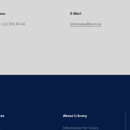
one
E-Mail
 (22) 556 80 44
biblioteka@pism.pl
xes
About Library
s
Information for Users