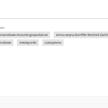
owe:
ynarodowe stosunki gospodarcze
zimna wojna (konflikt Wschód-Zach
arodowe
miesięczniki
czasopisma