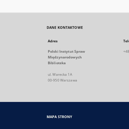
DANE KONTAKTOWE
Adres
Tel
Polski Instytut Spraw
+48
Międzynarodowych
Biblioteka
ul. Warecka 1A
00-950 Warszawa
MAPA STRONY