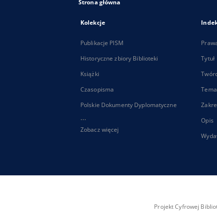
Strona główna
Kolekcje
Inde
Publikacje PISM
Praw
Historyczne zbiory Biblioteki
Tytuł
Książki
Twór
Czasopisma
Tema
Polskie Dokumenty Dyplomatyczne
Zakre
...
Opis
Zobacz więcej
Wyda
Projekt Cyfrowej Bibl