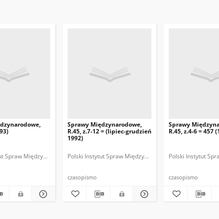
ędzynarodowe,
Sprawy Międzynarodowe,
Sprawy Międzyn
993)
R.45, z.7-12 = (lipiec-grudzień
R.45, z.4-6 = 457 
1992)
ytut Spraw Międzynarodowych.
 Fundacja Spraw Międzynarodowych.
Polski Instytut Spraw Międzynarodowych.
Polska Fundacja Spraw Międzynarodowych.
Polska. Ministerstwo Spraw Zagranicznych
Polski Instytut S
Polska Funda
Polska
czasopismo
czasopismo