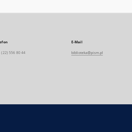
efon
E-Mail
 (22) 556 80 44
biblioteka@pism.pl