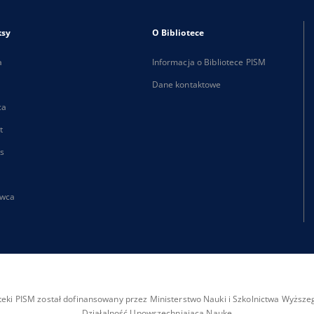
ksy
O Bibliotece
a
Informacja o Bibliotece PISM
Dane kontaktowe
ca
t
s
wca
ioteki PISM został dofinansowany przez Ministerstwo Nauki i Szkolnictwa Wyżs
Działalność Upowszechniająca Naukę