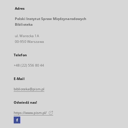
Adres
Polski Instytut Spraw Międzynarodowych
Biblioteka
ul. Warecka 1A
00-950 Warszawa
Telefon
+48 (22) 556 80 44
E-Mail
biblioteka@pism.pl
Odwiedź nas!
https://www.pism.pl/
Facebook
Link