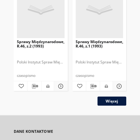
Sprawy Międzynarodowe,
Sprawy Międzynarodowe,
Sp
R.46, z.2 (1993)
R.46, z.1 (1993)
R.4
gru
Polski Instytut Spraw Międzynarodowych.
Polski Instytut Spraw Międzynarodow
Polska Fundacja Spraw Mię
Pol
czasopismo
czasopismo
cza
Więcej
DANE KONTAKTOWE