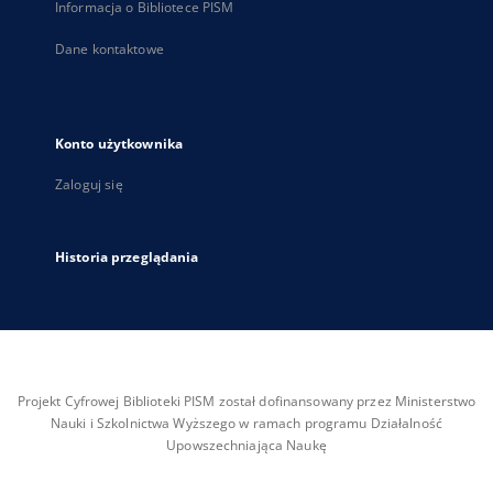
Informacja o Bibliotece PISM
Dane kontaktowe
Konto użytkownika
Zaloguj się
Historia przeglądania
Projekt Cyfrowej Biblioteki PISM został dofinansowany przez Ministerstwo
Nauki i Szkolnictwa Wyższego w ramach programu Działalność
Upowszechniająca Naukę