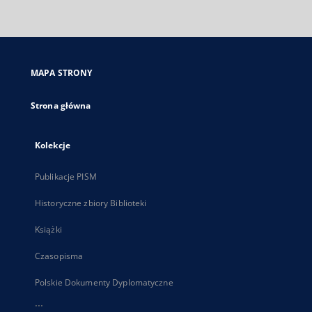
zewnętrzny,
otworzy
się
w
nowej
MAPA STRONY
karcie
Strona główna
Kolekcje
Publikacje PISM
Historyczne zbiory Biblioteki
Książki
Czasopisma
Polskie Dokumenty Dyplomatyczne
...