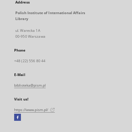
Address
Polish Institute of International Affairs
Library
ul. Warecka 1A
00-950 Warszawa
Phone
+48 (22) 556 80 44
E-Mail
biblioteka@pism.pl
Visit us!
https://www.pism.pl/
Facebook
External
link,