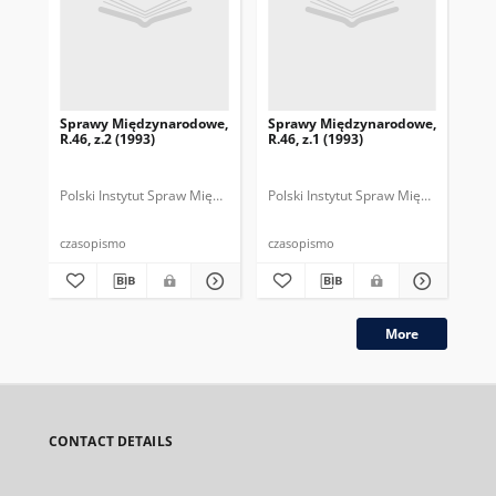
Sprawy Międzynarodowe,
Sprawy Międzynarodowe,
Sp
R.46, z.2 (1993)
R.46, z.1 (1993)
R.4
gru
Polski Instytut Spraw Międzynarodowych.
Polski Instytut Spraw Międzynarodow
Polska Fundacja Spraw Mię
Pol
czasopismo
czasopismo
cza
More
CONTACT DETAILS