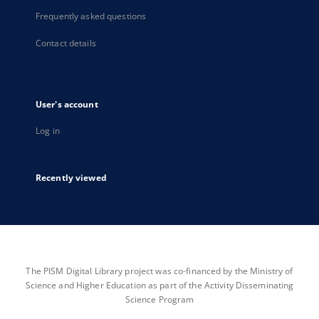
Frequently asked questions
Contact details
User's account
Log in
Recently viewed
The PISM Digital Library project was co-financed by the Ministry of
Science and Higher Education as part of the Activity Disseminating
Science Program