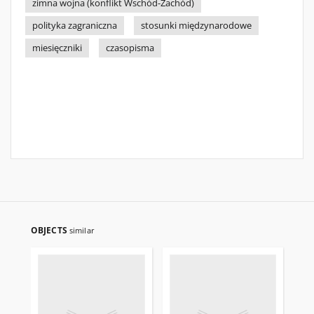
zimna wojna (konflikt Wschód-Zachód)
polityka zagraniczna
stosunki międzynarodowe
miesięczniki
czasopisma
OBJECTS
similar