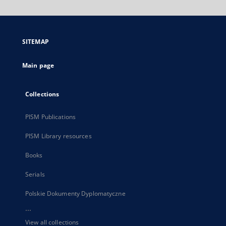
will
open
in
a
SITEMAP
new
tab
Main page
Collections
PISM Publications
PISM Library resources
Books
Serials
Polskie Dokumenty Dyplomatyczne
...
View all collections