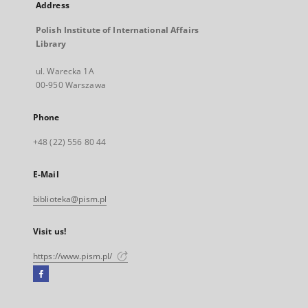
Address
Polish Institute of International Affairs
Library
ul. Warecka 1A
00-950 Warszawa
Phone
+48 (22) 556 80 44
E-Mail
biblioteka@pism.pl
Visit us!
https://www.pism.pl/
Facebook
External
link,