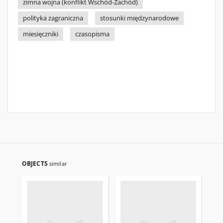
zimna wojna (konflikt Wschód-Zachód)
polityka zagraniczna
stosunki międzynarodowe
miesięczniki
czasopisma
OBJECTS
similar