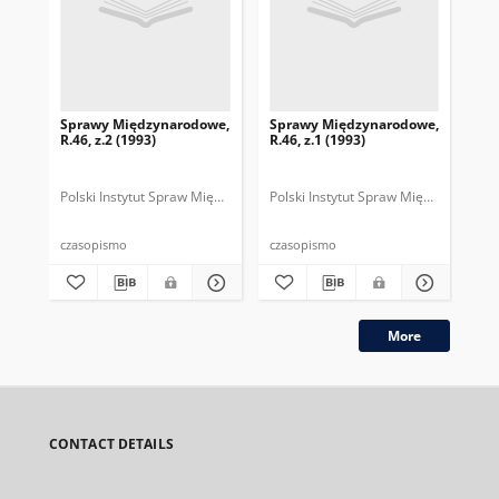
Sprawy Międzynarodowe,
Sprawy Międzynarodowe,
Sp
R.46, z.2 (1993)
R.46, z.1 (1993)
R.4
gru
Polski Instytut Spraw Międzynarodowych.
Polski Instytut Spraw Międzynarodow
Polska Fundacja Spraw Mię
Pol
czasopismo
czasopismo
cza
More
CONTACT DETAILS