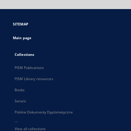
will
open
in
a
SITEMAP
new
tab
Main page
Collections
PISM Publications
PISM Library resources
Books
Serials
Polskie Dokumenty Dyplomatyczne
...
View all collections