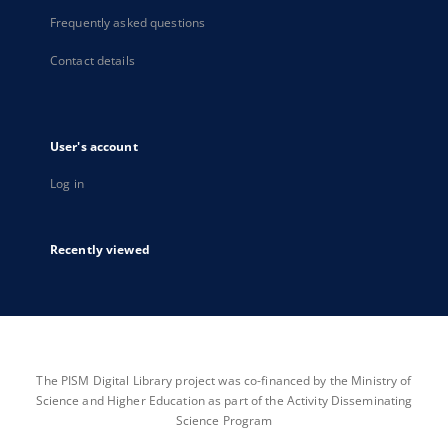
Frequently asked questions
Contact details
User's account
Log in
Recently viewed
The PISM Digital Library project was co-financed by the Ministry of
Science and Higher Education as part of the Activity Disseminating
Science Program