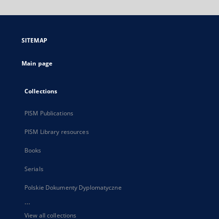
will
open
in
a
SITEMAP
new
tab
Main page
Collections
PISM Publications
PISM Library resources
Books
Serials
Polskie Dokumenty Dyplomatyczne
...
View all collections