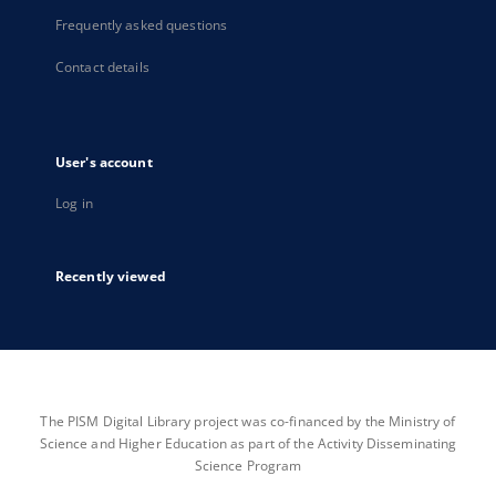
Frequently asked questions
Contact details
User's account
Log in
Recently viewed
The PISM Digital Library project was co-financed by the Ministry of
Science and Higher Education as part of the Activity Disseminating
Science Program