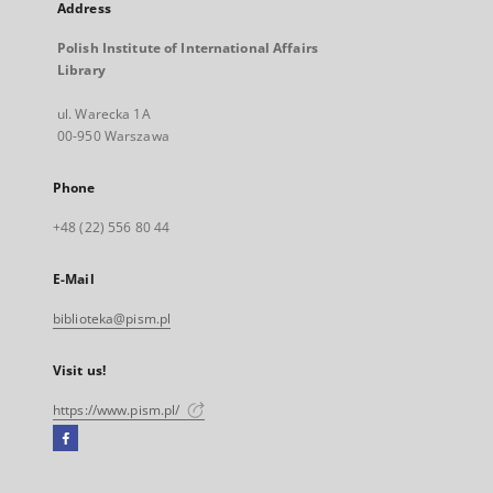
Address
Polish Institute of International Affairs
Library
ul. Warecka 1A
00-950 Warszawa
Phone
+48 (22) 556 80 44
E-Mail
biblioteka@pism.pl
Visit us!
https://www.pism.pl/
Facebook
External
link,