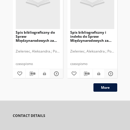
Spis bibliograficzny do
Spis bibliograficzny i
Spi
Spraw
indeks do Spraw
in
Międzynarodowych za
Międzynarodowych za
Mi
lata 1991-2001
lata 1978-1985
lat
Zieleniec, Aleksandra.
Polska. Ministerstwo Spraw Zagranicznych. Ak
Zieleniec, Aleksandra.
Polski Instyt
Zie
czasopismo
czasopismo
cza
More
CONTACT DETAILS