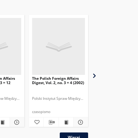
n Affairs
The Polish Foreign Affairs
The Polish Foreign Affa
 3 = 12
Digest, Vol. 2, no. 3 = 4 (2002)
Digest, Vol. 2, no. 1 = 2
praw Międzynarodowych.
Polski Instytut Spraw Międzynarodowych.
Polski Instytut Spraw M
czasopismo
czasopismo
Więcej