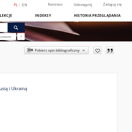
Kontrast
Zaloguj się
Udostępnij
PL
EN
LEKCJE
INDEKSY
HISTORIA PRZEGLĄDANIA
nsowane
?
Pobierz opis bibliograficzny
sią i Ukrainą