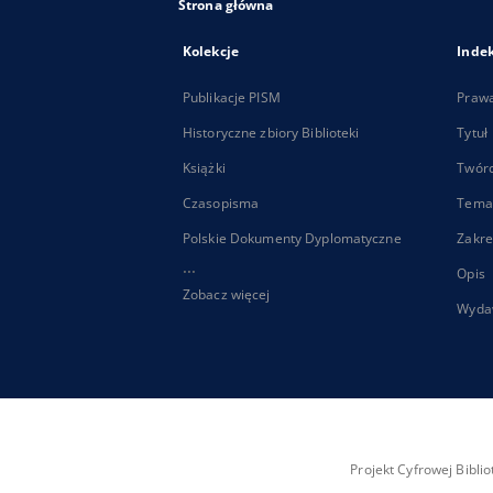
Strona główna
Kolekcje
Inde
Publikacje PISM
Praw
Historyczne zbiory Biblioteki
Tytuł
Książki
Twór
Czasopisma
Tema
Polskie Dokumenty Dyplomatyczne
Zakre
...
Opis
Zobacz więcej
Wyda
Projekt Cyfrowej Bibl