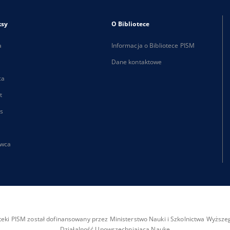
ksy
O Bibliotece
a
Informacja o Bibliotece PISM
Dane kontaktowe
ca
t
s
wca
ioteki PISM został dofinansowany przez Ministerstwo Nauki i Szkolnictwa Wyżs
Działalność Upowszechniająca Naukę