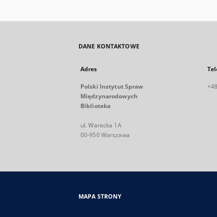
DANE KONTAKTOWE
Adres
Tel
Polski Instytut Spraw
+48
Międzynarodowych
Biblioteka
ul. Warecka 1A
00-950 Warszawa
MAPA STRONY