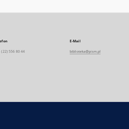
efon
E-Mail
 (22) 556 80 44
biblioteka@pism.pl