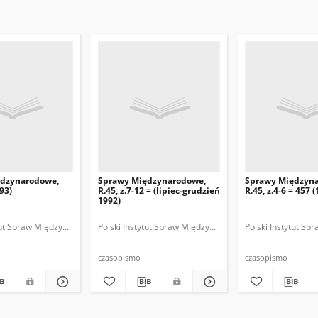
ędzynarodowe,
Sprawy Międzynarodowe,
Sprawy Międzyn
993)
R.45, z.7-12 = (lipiec-grudzień
R.45, z.4-6 = 457 
1992)
ytut Spraw Międzynarodowych.
 Fundacja Spraw Międzynarodowych.
Polski Instytut Spraw Międzynarodowych.
Polska Fundacja Spraw Międzynarodowych.
Polska. Ministerstwo Spraw Zagranicznych
Polski Instytut S
Polska Funda
Polska
czasopismo
czasopismo