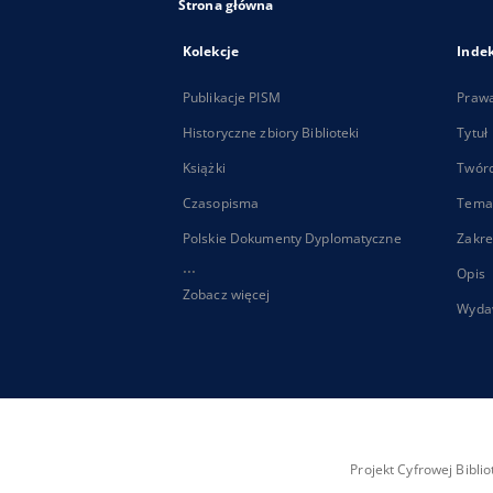
Strona główna
Kolekcje
Inde
Publikacje PISM
Praw
Historyczne zbiory Biblioteki
Tytuł
Książki
Twór
Czasopisma
Tema
Polskie Dokumenty Dyplomatyczne
Zakre
...
Opis
Zobacz więcej
Wyda
Projekt Cyfrowej Bibl