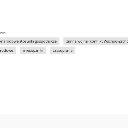
owe:
ynarodowe stosunki gospodarcze
zimna wojna (konflikt Wschód-Zach
arodowe
miesięczniki
czasopisma