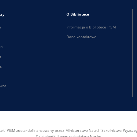
ksy
O Bibliotece
a
Informacja o Bibliotece PISM
Dane kontaktowe
ca
t
s
wca
ioteki PISM został dofinansowany przez Ministerstwo Nauki i Szkolnictwa Wyżs
Działalność Upowszechniająca Naukę