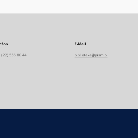
efon
E-Mail
 (22) 556 80 44
biblioteka@pism.pl