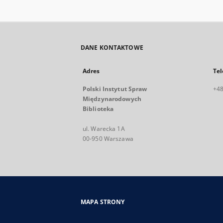
DANE KONTAKTOWE
Adres
Tel
Polski Instytut Spraw
+48
Międzynarodowych
Biblioteka
ul. Warecka 1A
00-950 Warszawa
MAPA STRONY