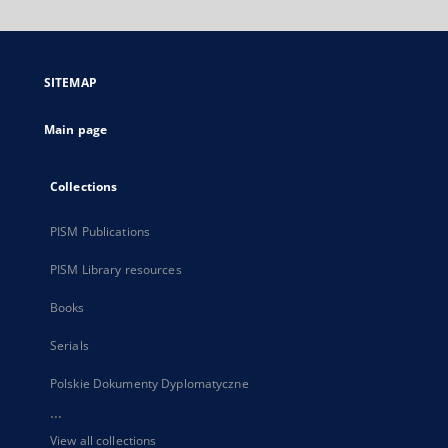
will
open
in
a
SITEMAP
new
tab
Main page
Collections
PISM Publications
PISM Library resources
Books
Serials
Polskie Dokumenty Dyplomatyczne
...
View all collections