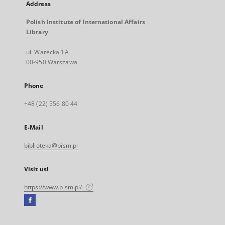
Address
Polish Institute of International Affairs
Library
ul. Warecka 1A
00-950 Warszawa
Phone
+48 (22) 556 80 44
E-Mail
biblioteka@pism.pl
Visit us!
https://www.pism.pl/
Facebook
External
link,