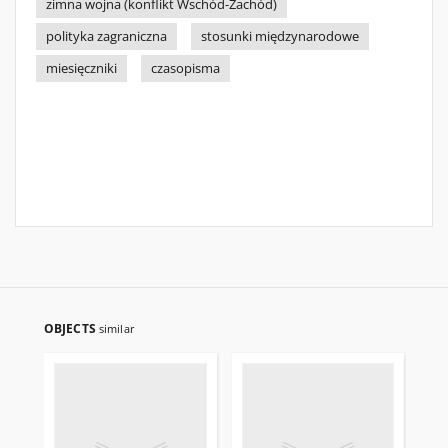
zimna wojna (konflikt Wschód-Zachód)
polityka zagraniczna
stosunki międzynarodowe
miesięczniki
czasopisma
OBJECTS
similar