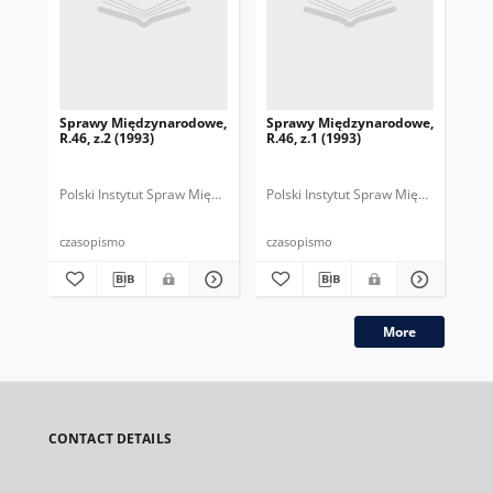
Sprawy Międzynarodowe,
Sprawy Międzynarodowe,
Sp
R.46, z.2 (1993)
R.46, z.1 (1993)
R.4
gru
Polski Instytut Spraw Międzynarodowych.
Polski Instytut Spraw Międzynarodow
Polska Fundacja Spraw Mię
Pol
czasopismo
czasopismo
cza
More
CONTACT DETAILS