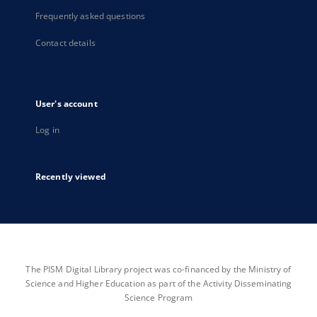
Frequently asked questions
Contact details
User's account
Log in
Recently viewed
The PISM Digital Library project was co-financed by the Ministry of
Science and Higher Education as part of the Activity Disseminating
Science Program