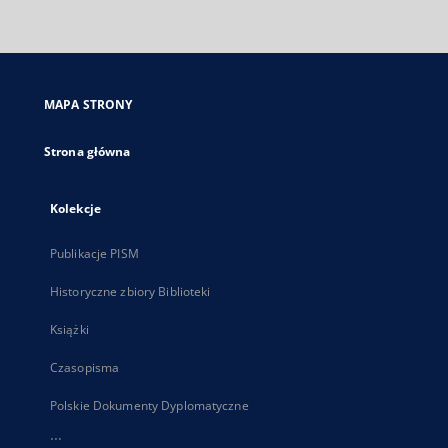
zewnętrzny,
otworzy
się
w
nowej
MAPA STRONY
karcie
Strona główna
Kolekcje
Publikacje PISM
Historyczne zbiory Biblioteki
Książki
Czasopisma
Polskie Dokumenty Dyplomatyczne
...