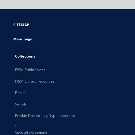
will
open
in
a
SITEMAP
new
tab
Main page
Collections
PISM Publications
PISM Library resources
Books
Serials
Polskie Dokumenty Dyplomatyczne
...
View all collections