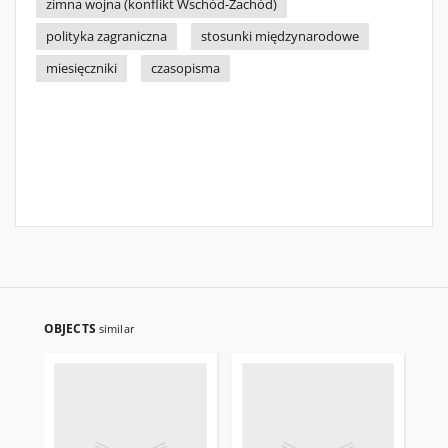
zimna wojna (konflikt Wschód-Zachód)
polityka zagraniczna
stosunki międzynarodowe
miesięczniki
czasopisma
OBJECTS
similar