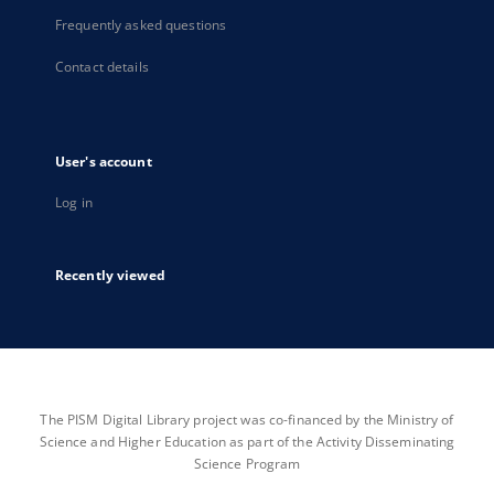
Frequently asked questions
Contact details
User's account
Log in
Recently viewed
The PISM Digital Library project was co-financed by the Ministry of
Science and Higher Education as part of the Activity Disseminating
Science Program