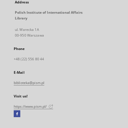
Address
Polish Institute of International Affairs
Library
ul. Warecka 1A
00-950 Warszawa
Phone
+48 (22) 556 80 44
E-Mail
biblioteka@pism.pl
Visit us!
https://www.pism.pl/
Facebook
External
link,