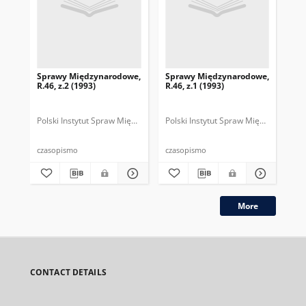
Sprawy Międzynarodowe,
Sprawy Międzynarodowe,
Sp
R.46, z.2 (1993)
R.46, z.1 (1993)
R.4
gru
Polski Instytut Spraw Międzynarodowych.
Polski Instytut Spraw Międzynarodow
Polska Fundacja Spraw Mię
Pol
czasopismo
czasopismo
cza
More
CONTACT DETAILS