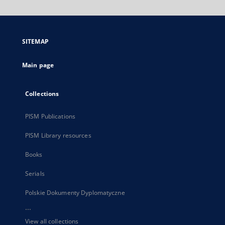
will
open
in
a
SITEMAP
new
tab
Main page
Collections
PISM Publications
PISM Library resources
Books
Serials
Polskie Dokumenty Dyplomatyczne
...
View all collections