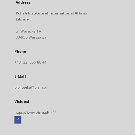
Address
Polish Institute of International Affairs
Library
ul. Warecka 1A
00-950 Warszawa
Phone
+48 (22) 556 80 44
E-Mail
biblioteka@pism.pl
Visit us!
https://www.pism.pl/
Facebook
External
link,