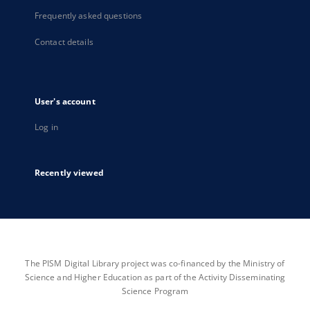
Frequently asked questions
Contact details
User's account
Log in
Recently viewed
The PISM Digital Library project was co-financed by the Ministry of
Science and Higher Education as part of the Activity Disseminating
Science Program