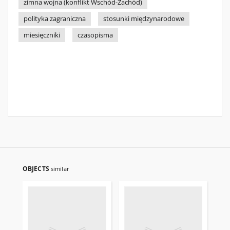
zimna wojna (konflikt Wschód-Zachód)
polityka zagraniczna
stosunki międzynarodowe
miesięczniki
czasopisma
OBJECTS
similar