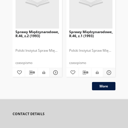
Sprawy Międzynarodowe,
Sprawy Międzynarodowe,
Sp
R.46, z.2 (1993)
R.46, z.1 (1993)
R.4
gru
Polski Instytut Spraw Międzynarodowych.
Polski Instytut Spraw Międzynarodow
Polska Fundacja Spraw Mię
Pol
czasopismo
czasopismo
cza
More
CONTACT DETAILS