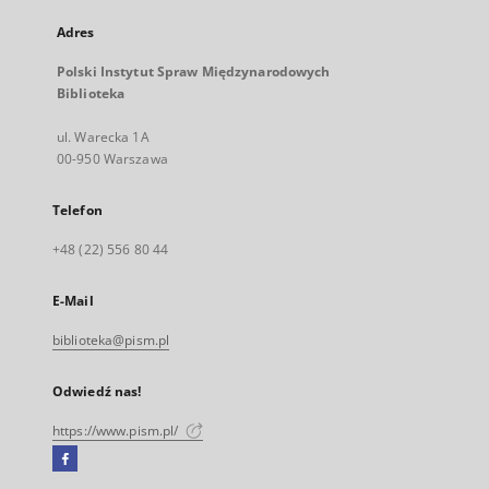
Adres
Polski Instytut Spraw Międzynarodowych
Biblioteka
ul. Warecka 1A
00-950 Warszawa
Telefon
+48 (22) 556 80 44
E-Mail
biblioteka@pism.pl
Odwiedź nas!
https://www.pism.pl/
Facebook
Link