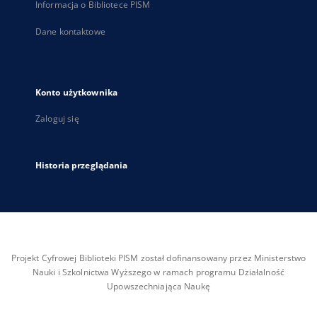
Informacja o Bibliotece PISM
Dane kontaktowe
Konto użytkownika
Zaloguj się
Historia przeglądania
Projekt Cyfrowej Biblioteki PISM został dofinansowany przez Ministerstwo
Nauki i Szkolnictwa Wyższego w ramach programu Działalność
Upowszechniająca Naukę