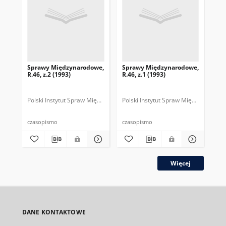
Sprawy Międzynarodowe,
Sprawy Międzynarodowe,
Sp
R.46, z.2 (1993)
R.46, z.1 (1993)
R.4
gru
Polski Instytut Spraw Międzynarodowych.
Polski Instytut Spraw Międzynarodow
Polska Fundacja Spraw Mię
Pol
czasopismo
czasopismo
cza
Więcej
DANE KONTAKTOWE