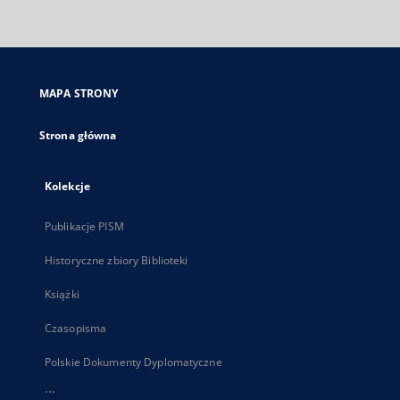
zewnętrzny,
otworzy
się
w
nowej
MAPA STRONY
karcie
Strona główna
Kolekcje
Publikacje PISM
Historyczne zbiory Biblioteki
Książki
Czasopisma
Polskie Dokumenty Dyplomatyczne
...