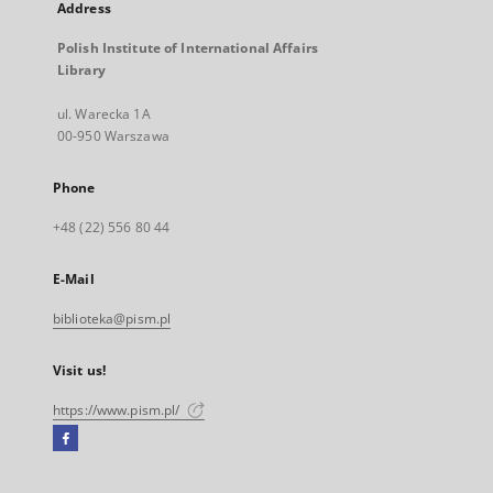
Address
Polish Institute of International Affairs
Library
ul. Warecka 1A
00-950 Warszawa
Phone
+48 (22) 556 80 44
E-Mail
biblioteka@pism.pl
Visit us!
https://www.pism.pl/
Facebook
External
link,