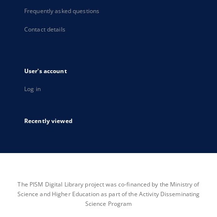
Frequently asked questions
Contact details
User's account
Log in
Recently viewed
The PISM Digital Library project was co-financed by the Ministry of
Science and Higher Education as part of the Activity Disseminating
Science Program