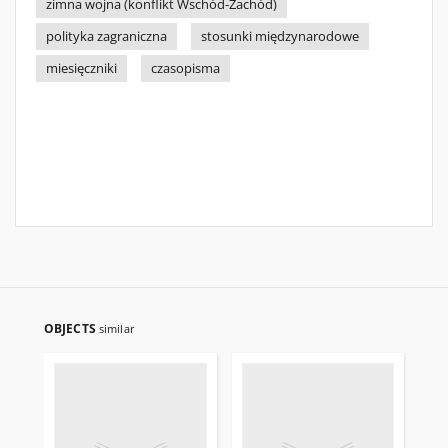
zimna wojna (konflikt Wschód-Zachód)
polityka zagraniczna
stosunki międzynarodowe
miesięczniki
czasopisma
OBJECTS
similar