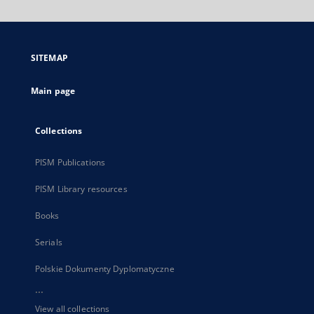
will
open
in
a
SITEMAP
new
tab
Main page
Collections
PISM Publications
PISM Library resources
Books
Serials
Polskie Dokumenty Dyplomatyczne
...
View all collections