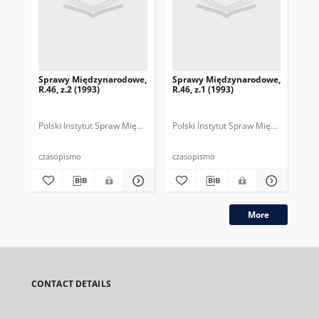
Sprawy Międzynarodowe,
Sprawy Międzynarodowe,
Sp
R.46, z.2 (1993)
R.46, z.1 (1993)
R.4
gru
Polski Instytut Spraw Międzynarodowych.
Polski Instytut Spraw Międzynarodow
Polska Fundacja Spraw Mię
Pol
czasopismo
czasopismo
cza
More
CONTACT DETAILS