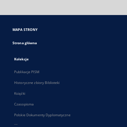
zewnętrzny,
otworzy
się
w
nowej
MAPA STRONY
karcie
Strona główna
Kolekcje
Publikacje PISM
Historyczne zbiory Biblioteki
Książki
Czasopisma
Polskie Dokumenty Dyplomatyczne
...