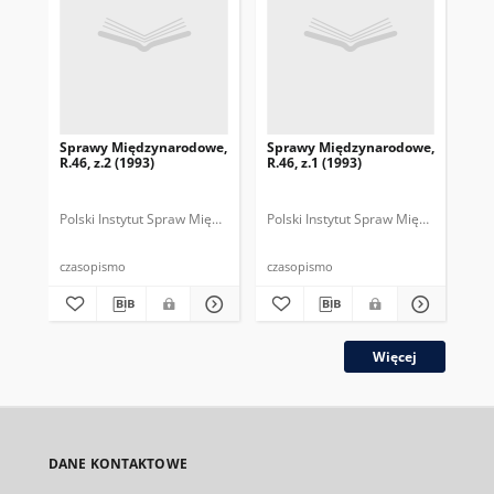
Sprawy Międzynarodowe,
Sprawy Międzynarodowe,
Sp
R.46, z.2 (1993)
R.46, z.1 (1993)
R.4
gru
Polski Instytut Spraw Międzynarodowych.
Polski Instytut Spraw Międzynarodow
Polska Fundacja Spraw Mię
Pol
czasopismo
czasopismo
cza
Więcej
DANE KONTAKTOWE