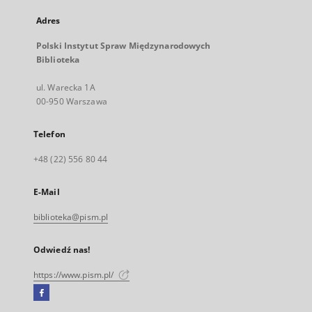
Adres
Polski Instytut Spraw Międzynarodowych
Biblioteka
ul. Warecka 1A
00-950 Warszawa
Telefon
+48 (22) 556 80 44
E-Mail
biblioteka@pism.pl
Odwiedź nas!
https://www.pism.pl/
Facebook
Link