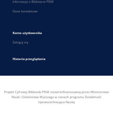
Informacja o Bibliotece PISM
Dane kontaktowe
Konto użytkownika
Zaloguj się
Historia przeglądania
Projekt Cyfrowej Biblioteki PISM został dofinansowany przez Ministerstwo
Nauki i Szkolnictwa Wyższego w ramach programu Działalność
Upowszechniająca Naukę