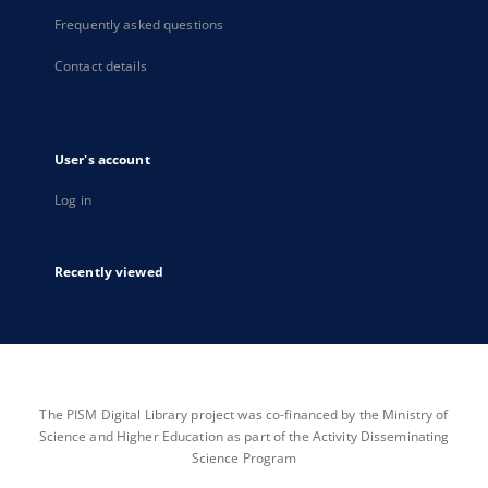
Frequently asked questions
Contact details
User's account
Log in
Recently viewed
The PISM Digital Library project was co-financed by the Ministry of
Science and Higher Education as part of the Activity Disseminating
Science Program