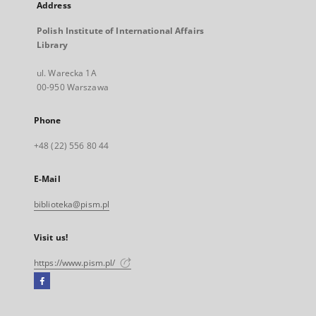
Address
Polish Institute of International Affairs
Library
ul. Warecka 1A
00-950 Warszawa
Phone
+48 (22) 556 80 44
E-Mail
biblioteka@pism.pl
Visit us!
https://www.pism.pl/
Facebook
External
link,