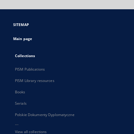
will
open
in
a
SITEMAP
new
tab
Main page
Collections
PISM Publications
PISM Library resources
Books
Serials
Polskie Dokumenty Dyplomatyczne
...
View all collections