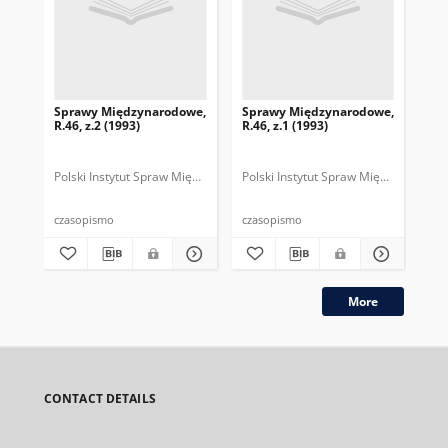
Sprawy Międzynarodowe,
Sprawy Międzynarodowe,
Sp
R.46, z.2 (1993)
R.46, z.1 (1993)
R.4
gru
Polski Instytut Spraw Międzynarodowych.
Polski Instytut Spraw Międzynarodow
Polska Fundacja Spraw Mię
Pol
czasopismo
czasopismo
cza
More
CONTACT DETAILS