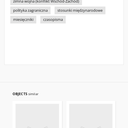
zimna wojna (konflikt Wschód-Zachód)
polityka zagraniczna
stosunki międzynarodowe
miesięczniki
czasopisma
OBJECTS
similar