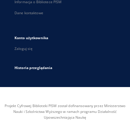
Informacja o Bibliotece PISM
Dane kontaktowe
Konto użytkownika
Zaloguj się
Historia przeglądania
Projekt Cyfrowej Biblioteki PISM został dofinansowany przez Ministerstwo
Nauki i Szkolnictwa Wyższego w ramach programu Działalność
Upowszechniająca Naukę