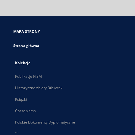
zewnętrzny,
otworzy
się
w
nowej
MAPA STRONY
karcie
Strona główna
Kolekcje
Publikacje PISM
Historyczne zbiory Biblioteki
Książki
Czasopisma
Polskie Dokumenty Dyplomatyczne
...