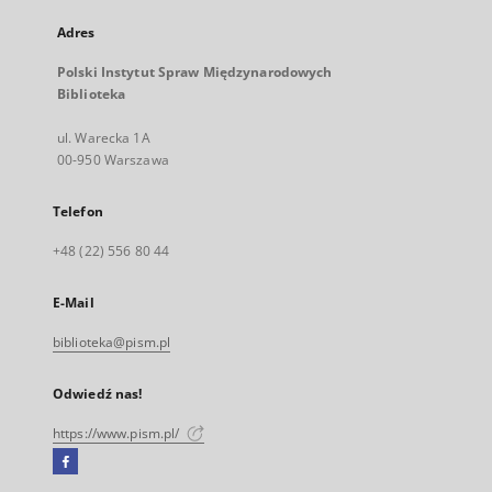
Adres
Polski Instytut Spraw Międzynarodowych
Biblioteka
ul. Warecka 1A
00-950 Warszawa
Telefon
+48 (22) 556 80 44
E-Mail
biblioteka@pism.pl
Odwiedź nas!
https://www.pism.pl/
Facebook
Link