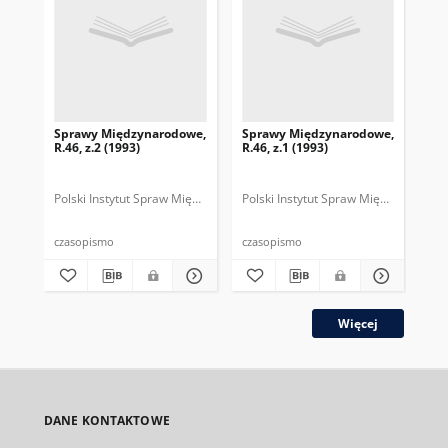
Sprawy Międzynarodowe,
Sprawy Międzynarodowe,
Sp
R.46, z.2 (1993)
R.46, z.1 (1993)
R.4
gru
Polski Instytut Spraw Międzynarodowych.
Polski Instytut Spraw Międzynarodow
Polska Fundacja Spraw Mię
Pol
czasopismo
czasopismo
cza
Więcej
DANE KONTAKTOWE