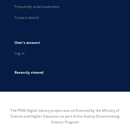
Frequently asked questions
Contact details
User's account
Log in
Recently viewed
The PISM Digital Library project was co-financed by the Ministry of
Science and Higher Education as part of the Activity Disseminating
Science Program