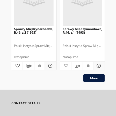
Sprawy Międzynarodowe,
Sprawy Międzynarodowe,
Sp
R.46, z.2 (1993)
R.46, z.1 (1993)
R.4
gru
Polski Instytut Spraw Międzynarodowych.
Polski Instytut Spraw Międzynarodow
Polska Fundacja Spraw Mię
Pol
czasopismo
czasopismo
cza
More
CONTACT DETAILS