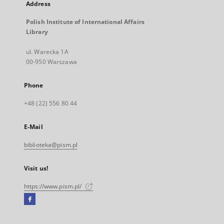
Address
Polish Institute of International Affairs
Library
ul. Warecka 1A
00-950 Warszawa
Phone
+48 (22) 556 80 44
E-Mail
biblioteka@pism.pl
Visit us!
https://www.pism.pl/
Facebook
External
link,