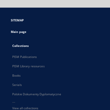
will
open
in
a
SITEMAP
new
tab
Main page
Collections
PISM Publications
PISM Library resources
Books
Serials
Polskie Dokumenty Dyplomatyczne
...
View all collections