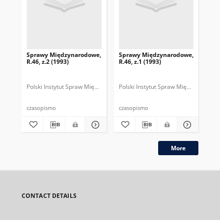
Sprawy Międzynarodowe,
Sprawy Międzynarodowe,
Sp
R.46, z.2 (1993)
R.46, z.1 (1993)
R.4
gru
Polski Instytut Spraw Międzynarodowych.
Polski Instytut Spraw Międzynarodow
Polska Fundacja Spraw Mię
Pol
czasopismo
czasopismo
cza
More
CONTACT DETAILS