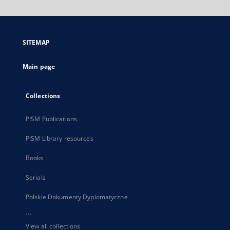
will
open
in
a
SITEMAP
new
tab
Main page
Collections
PISM Publications
PISM Library resources
Books
Serials
Polskie Dokumenty Dyplomatyczne
...
View all collections