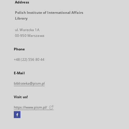
Address
Polish Institute of International Affairs
Library
ul. Warecka 1A
00-950 Warszawa
Phone
+48 (22) 556 80 44
E-Mail
biblioteka@pism.pl
Visit us!
https://www.pism.pl/
Facebook
External
link,