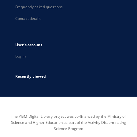
Frequently asked questions
Contact details
User's account
Log in
Recently viewed
The PISM Digital Library project was co-financed by the Ministry of
Science and Higher Education as part of the Activity Disseminating
Science Program