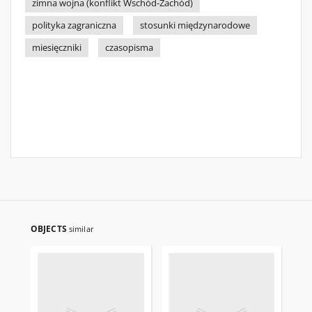
zimna wojna (konflikt Wschód-Zachód)
polityka zagraniczna
stosunki międzynarodowe
miesięczniki
czasopisma
OBJECTS
similar