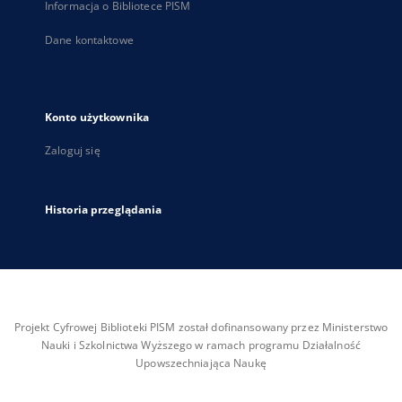
Informacja o Bibliotece PISM
Dane kontaktowe
Konto użytkownika
Zaloguj się
Historia przeglądania
Projekt Cyfrowej Biblioteki PISM został dofinansowany przez Ministerstwo
Nauki i Szkolnictwa Wyższego w ramach programu Działalność
Upowszechniająca Naukę