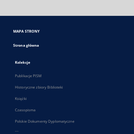
zewnętrzny,
otworzy
się
w
nowej
MAPA STRONY
karcie
Strona główna
Kolekcje
Publikacje PISM
Historyczne zbiory Biblioteki
Książki
Czasopisma
Polskie Dokumenty Dyplomatyczne
...