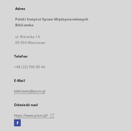
Adres
Polski Instytut Spraw Międzynarodowych
Biblioteka
ul. Warecka 1A
00-950 Warszawa
Telefon
+48 (22) 556 80 44
E-Mail
biblioteka@pism.pl
Odwiedź nas!
https://www.pism.pl/
Facebook
Link