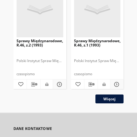
Sprawy Międzynarodowe,
Sprawy Międzynarodowe,
Sp
R.46, z.2 (1993)
R.46, z.1 (1993)
R.4
gru
Polski Instytut Spraw Międzynarodowych.
Polski Instytut Spraw Międzynarodow
Polska Fundacja Spraw Mię
Pol
czasopismo
czasopismo
cza
Więcej
DANE KONTAKTOWE