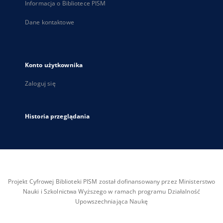
Informacja o Bibliotece PISM
Dane kontaktowe
Konto użytkownika
Zaloguj się
Historia przeglądania
Projekt Cyfrowej Biblioteki PISM został dofinansowany przez Ministerstwo
Nauki i Szkolnictwa Wyższego w ramach programu Działalność
Upowszechniająca Naukę