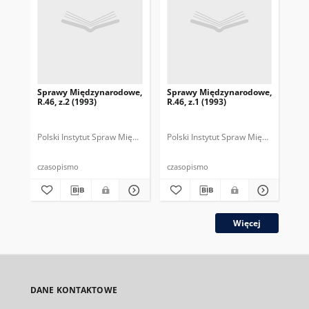
Sprawy Międzynarodowe,
Sprawy Międzynarodowe,
Sp
R.46, z.2 (1993)
R.46, z.1 (1993)
R.4
gru
Polski Instytut Spraw Międzynarodowych.
Polski Instytut Spraw Międzynarodow
Polska Fundacja Spraw Mię
Pol
czasopismo
czasopismo
cza
Więcej
DANE KONTAKTOWE