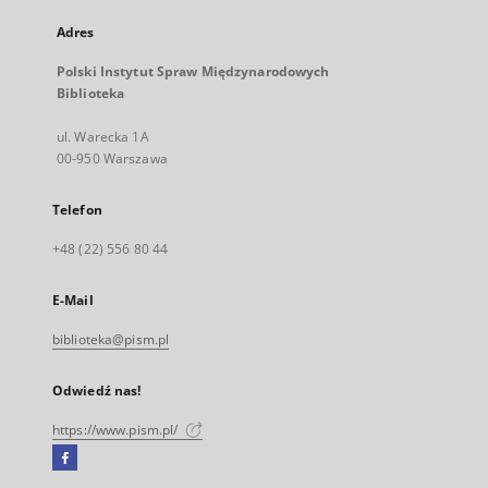
Adres
Polski Instytut Spraw Międzynarodowych
Biblioteka
ul. Warecka 1A
00-950 Warszawa
Telefon
+48 (22) 556 80 44
E-Mail
biblioteka@pism.pl
Odwiedź nas!
https://www.pism.pl/
Facebook
Link