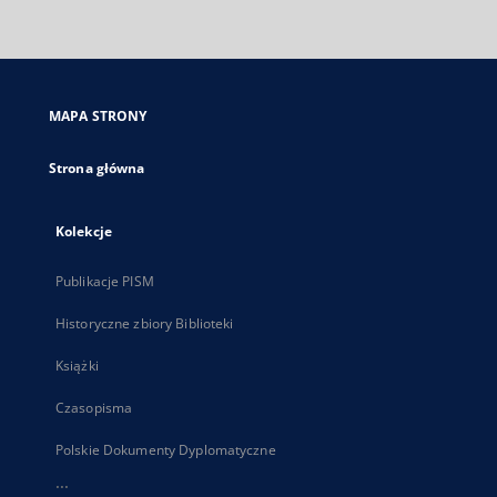
zewnętrzny,
otworzy
się
w
nowej
MAPA STRONY
karcie
Strona główna
Kolekcje
Publikacje PISM
Historyczne zbiory Biblioteki
Książki
Czasopisma
Polskie Dokumenty Dyplomatyczne
...