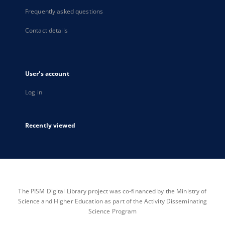
Frequently asked questions
Contact details
User's account
Log in
Recently viewed
The PISM Digital Library project was co-financed by the Ministry of
Science and Higher Education as part of the Activity Disseminating
Science Program