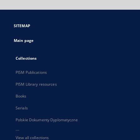
will
open
in
a
SITEMAP
new
tab
Main page
Collections
PISM Publications
PISM Library resources
Books
Serials
Polskie Dokumenty Dyplomatyczne
...
View all collections