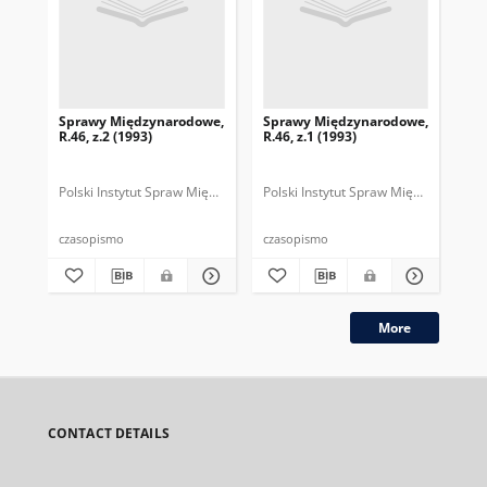
Sprawy Międzynarodowe,
Sprawy Międzynarodowe,
Sp
R.46, z.2 (1993)
R.46, z.1 (1993)
R.4
gru
Polski Instytut Spraw Międzynarodowych.
Polski Instytut Spraw Międzynarodow
Polska Fundacja Spraw Mię
Pol
czasopismo
czasopismo
cza
More
CONTACT DETAILS