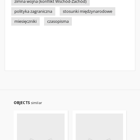
zimna wojna (konflikt Wschód-Zachód)
polityka zagraniczna
stosunki międzynarodowe
miesięczniki
czasopisma
OBJECTS
similar