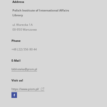
Address
Polish Institute of International Affairs
Library
ul. Warecka 1A
00-950 Warszawa
Phone
+48 (22) 556 80 44
E-Mail
biblioteka@pism.pl
Visit us!
https://www.pism.pl/
Facebook
External
link,