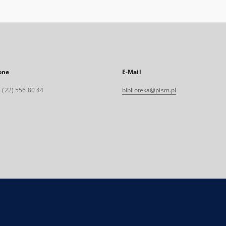
one
E-Mail
 (22) 556 80 44
biblioteka@pism.pl