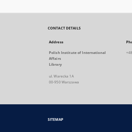
CONTACT DETAILS
Address
Ph
Polish Institute of International
+48
Affairs
Library
ul. Warecka 1A
00-950 Warszawa
SITEMAP