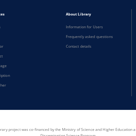
xes
About Library
s
Information for Users
Frequently asked questions
or
Contact details
ct
rage
iption
sher
brary project was co-financed by the Ministry of Science and Higher Education as 
Disseminating Science Program