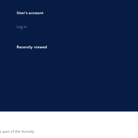
User's account
Log in
Recently viewed
part of the Activity