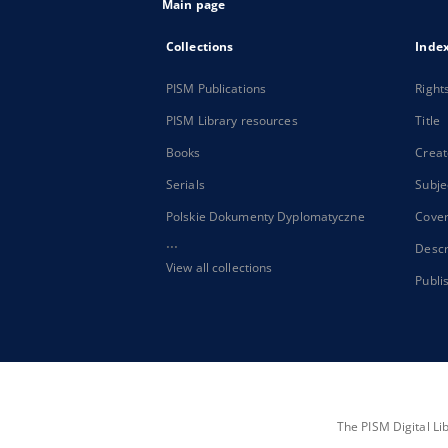
Main page
Collections
Inde
PISM Publications
Right
PISM Library resources
Title
Books
Creat
Serials
Subje
Polskie Dokumenty Dyplomatyczne
Cove
...
Descr
View all collections
Publi
The PISM Digital Li