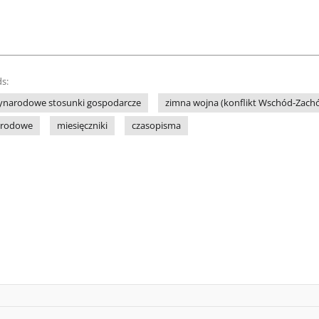
s:
ynarodowe stosunki gospodarcze
zimna wojna (konflikt Wschód-Zach
arodowe
miesięczniki
czasopisma