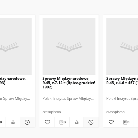
ędzynarodowe,
Sprawy Międzynarodowe,
Sprawy Międzyn
993)
R.45, z.7-12 = (lipiec-grudzień
R.45, z.4-6 = 457 
1992)
ytut Spraw Międzynarodowych.
 Fundacja Spraw Międzynarodowych.
Polski Instytut Spraw Międzynarodowych.
Polska Fundacja Spraw Międzynarodowych.
Polska. Ministerstwo Spraw Zagranicznych
Polski Instytut S
Polska Funda
Polska
czasopismo
czasopismo