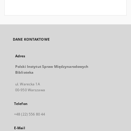
DANE KONTAKTOWE
Adres
Polski Instytut Spraw Międzynarodowych
Biblioteka
ul. Warecka 1A
00-950 Warszawa
Telefon
+48 (22) 556 80 44
E-Mail