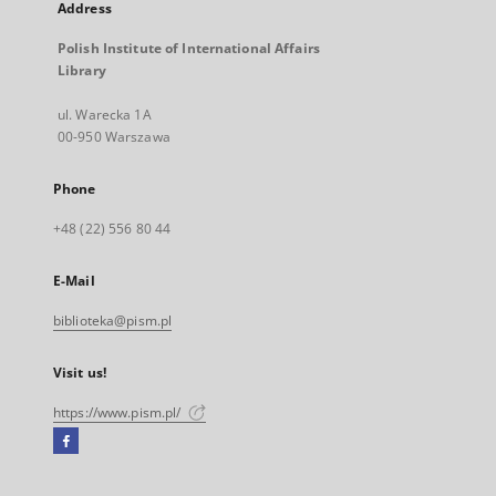
Address
Polish Institute of International Affairs
Library
ul. Warecka 1A
00-950 Warszawa
Phone
+48 (22) 556 80 44
E-Mail
biblioteka@pism.pl
Visit us!
https://www.pism.pl/
Facebook
External
link,