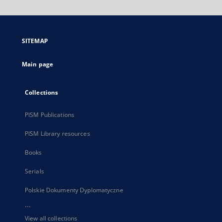
will
open
in
a
SITEMAP
new
tab
Main page
Collections
PISM Publications
PISM Library resources
Books
Serials
Polskie Dokumenty Dyplomatyczne
...
View all collections