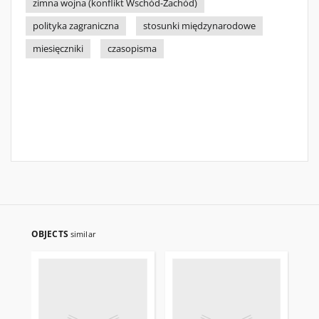
zimna wojna (konflikt Wschód-Zachód)
polityka zagraniczna
stosunki międzynarodowe
miesięczniki
czasopisma
OBJECTS
similar