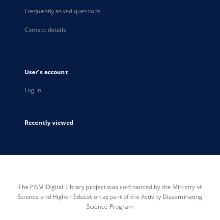
Frequently asked questions
Contact details
User's account
Log in
Recently viewed
The PISM Digital Library project was co-financed by the Ministry of
Science and Higher Education as part of the Activity Disseminating
Science Program