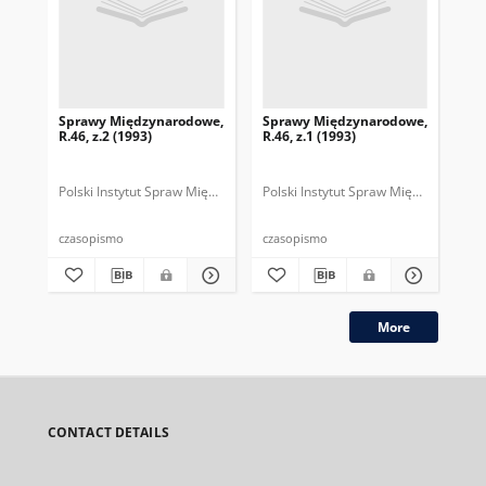
Sprawy Międzynarodowe,
Sprawy Międzynarodowe,
Sp
R.46, z.2 (1993)
R.46, z.1 (1993)
R.4
gru
Polski Instytut Spraw Międzynarodowych.
Polski Instytut Spraw Międzynarodow
Polska Fundacja Spraw Mię
Pol
czasopismo
czasopismo
cza
More
CONTACT DETAILS