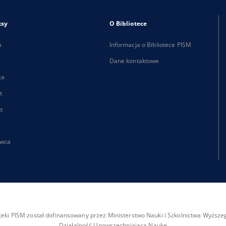
ksy
O Bibliotece
a
Informacja o Bibliotece PISM
Dane kontaktowe
ca
t
s
wca
ioteki PISM został dofinansowany przez Ministerstwo Nauki i Szkolnictwa Wyżs
Działalność Upowszechniająca Naukę