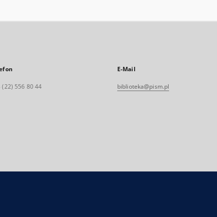
efon
E-Mail
 (22) 556 80 44
biblioteka@pism.pl