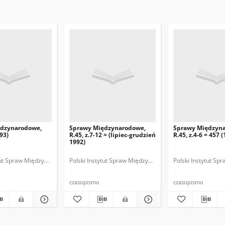
ędzynarodowe,
Sprawy Międzynarodowe,
Sprawy Międzyn
993)
R.45, z.7-12 = (lipiec-grudzień
R.45, z.4-6 = 457 
1992)
ytut Spraw Międzynarodowych.
 Fundacja Spraw Międzynarodowych.
Polski Instytut Spraw Międzynarodowych.
Polska Fundacja Spraw Międzynarodowych.
Polska. Ministerstwo Spraw Zagranicznych
Polski Instytut S
Polska Funda
Polska
czasopismo
czasopismo