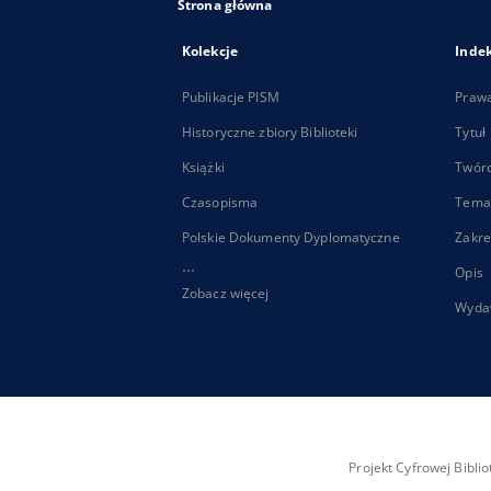
Strona główna
Kolekcje
Inde
Publikacje PISM
Praw
Historyczne zbiory Biblioteki
Tytuł
Książki
Twór
Czasopisma
Tema
Polskie Dokumenty Dyplomatyczne
Zakre
...
Opis
Zobacz więcej
Wyda
Projekt Cyfrowej Bibl