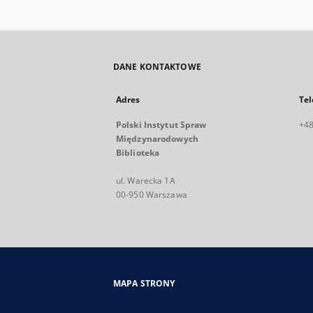
DANE KONTAKTOWE
Adres
Tel
Polski Instytut Spraw
+48
Międzynarodowych
Biblioteka
ul. Warecka 1A
00-950 Warszawa
MAPA STRONY