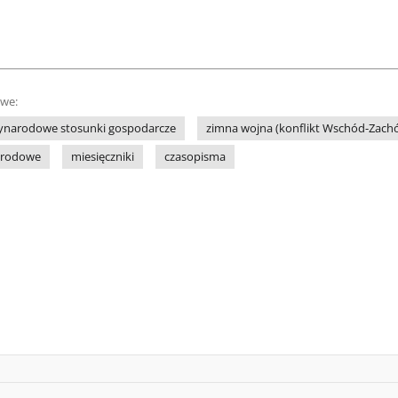
owe:
ynarodowe stosunki gospodarcze
zimna wojna (konflikt Wschód-Zach
arodowe
miesięczniki
czasopisma