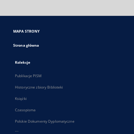
zewnętrzny,
otworzy
się
w
nowej
MAPA STRONY
karcie
Strona główna
Kolekcje
Publikacje PISM
Historyczne zbiory Biblioteki
Książki
Czasopisma
Polskie Dokumenty Dyplomatyczne
...