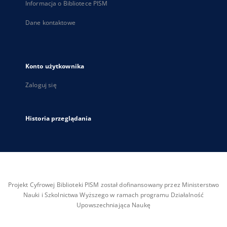
Informacja o Bibliotece PISM
Dane kontaktowe
Konto użytkownika
Zaloguj się
Historia przeglądania
Projekt Cyfrowej Biblioteki PISM został dofinansowany przez Ministerstwo
Nauki i Szkolnictwa Wyższego w ramach programu Działalność
Upowszechniająca Naukę