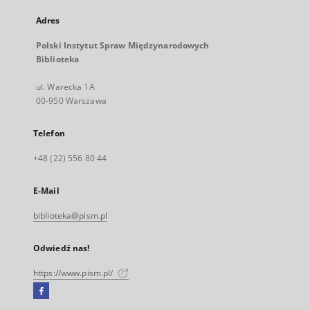
Adres
Polski Instytut Spraw Międzynarodowych
Biblioteka
ul. Warecka 1A
00-950 Warszawa
Telefon
+48 (22) 556 80 44
E-Mail
biblioteka@pism.pl
Odwiedź nas!
https://www.pism.pl/
Facebook
Link