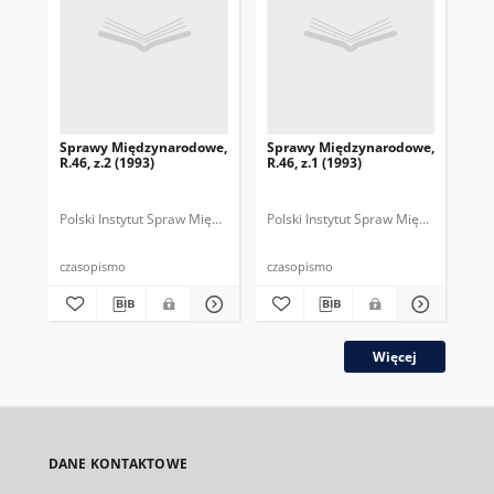
Sprawy Międzynarodowe,
Sprawy Międzynarodowe,
Sp
R.46, z.2 (1993)
R.46, z.1 (1993)
R.4
gru
Polski Instytut Spraw Międzynarodowych.
Polski Instytut Spraw Międzynarodow
Polska Fundacja Spraw Mię
Pol
czasopismo
czasopismo
cza
Więcej
DANE KONTAKTOWE