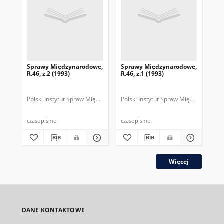
Sprawy Międzynarodowe,
Sprawy Międzynarodowe,
Sp
R.46, z.2 (1993)
R.46, z.1 (1993)
R.4
gru
Polski Instytut Spraw Międzynarodowych.
Polski Instytut Spraw Międzynarodow
Polska Fundacja Spraw Mię
Pol
czasopismo
czasopismo
cza
Więcej
DANE KONTAKTOWE