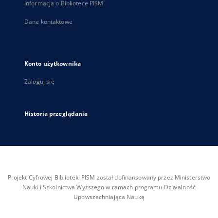
Informacja o Bibliotece PISM
Dane kontaktowe
Konto użytkownika
Zaloguj się
Historia przeglądania
Projekt Cyfrowej Biblioteki PISM został dofinansowany przez Ministerstwo
Nauki i Szkolnictwa Wyższego w ramach programu Działalność
Upowszechniająca Naukę