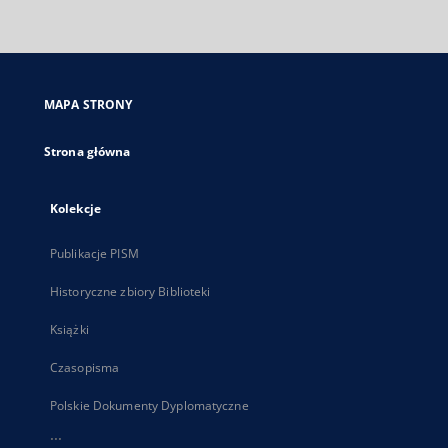
zewnętrzny,
otworzy
się
w
nowej
MAPA STRONY
karcie
Strona główna
Kolekcje
Publikacje PISM
Historyczne zbiory Biblioteki
Książki
Czasopisma
Polskie Dokumenty Dyplomatyczne
...