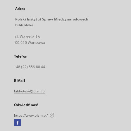
Adres
Polski Instytut Spraw Międzynarodowych
Biblioteka
ul. Warecka 1A
00-950 Warszawa
Telefon
+48 (22) 556 80 44
E-Mail
biblioteka@pism.pl
Odwiedź nas!
https://www.pism.pl/
Facebook
Link