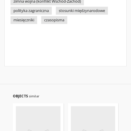
zimna wojna (konflikt Wschód-Zachód)
polityka zagraniczna
stosunki międzynarodowe
miesięczniki
czasopisma
OBJECTS
similar