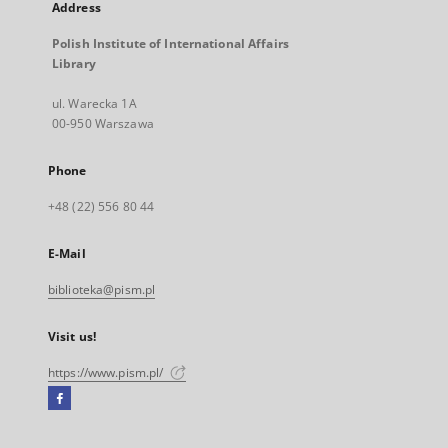
Address
Polish Institute of International Affairs
Library
ul. Warecka 1A
00-950 Warszawa
Phone
+48 (22) 556 80 44
E-Mail
biblioteka@pism.pl
Visit us!
https://www.pism.pl/
Facebook
External
link,