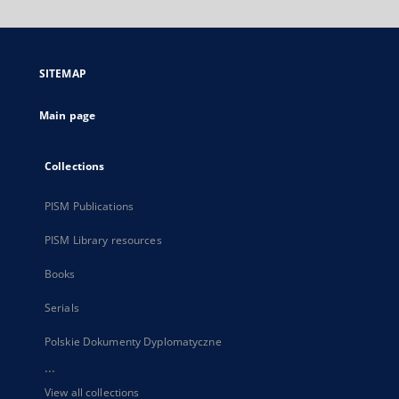
will
open
in
a
SITEMAP
new
tab
Main page
Collections
PISM Publications
PISM Library resources
Books
Serials
Polskie Dokumenty Dyplomatyczne
...
View all collections