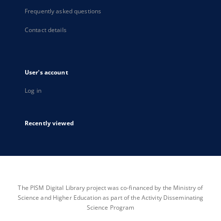
Frequently asked questions
Contact details
User's account
Log in
Recently viewed
The PISM Digital Library project was co-financed by the Ministry of
Science and Higher Education as part of the Activity Disseminating
Science Program