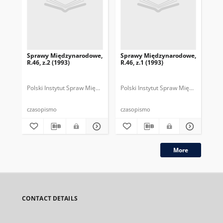
Sprawy Międzynarodowe,
Sprawy Międzynarodowe,
Sp
R.46, z.2 (1993)
R.46, z.1 (1993)
R.4
gru
Polski Instytut Spraw Międzynarodowych.
Polski Instytut Spraw Międzynarodow
Polska Fundacja Spraw Mię
Pol
czasopismo
czasopismo
cza
More
CONTACT DETAILS