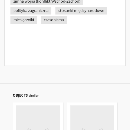
zimna wojna (konflikt Wschód-Zachód)
polityka zagraniczna
stosunki międzynarodowe
miesięczniki
czasopisma
OBJECTS
similar