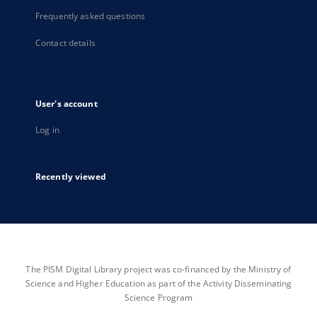
Frequently asked questions
Contact details
User's account
Log in
Recently viewed
The PISM Digital Library project was co-financed by the Ministry of
Science and Higher Education as part of the Activity Disseminating
Science Program