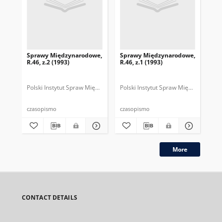
Sprawy Międzynarodowe,
Sprawy Międzynarodowe,
Sp
R.46, z.2 (1993)
R.46, z.1 (1993)
R.4
gru
Polski Instytut Spraw Międzynarodowych.
Polski Instytut Spraw Międzynarodow
Polska Fundacja Spraw Mię
Pol
czasopismo
czasopismo
cza
More
CONTACT DETAILS