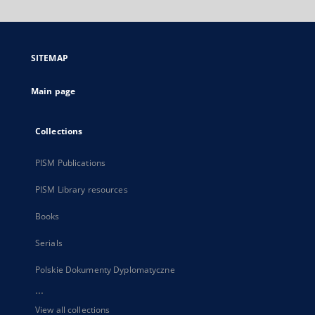
will
open
in
a
SITEMAP
new
tab
Main page
Collections
PISM Publications
PISM Library resources
Books
Serials
Polskie Dokumenty Dyplomatyczne
...
View all collections