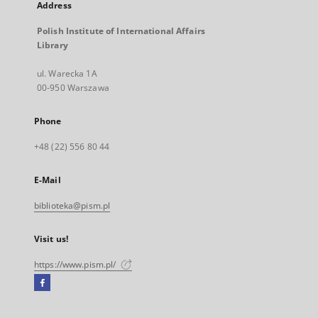
Address
Polish Institute of International Affairs
Library
ul. Warecka 1A
00-950 Warszawa
Phone
+48 (22) 556 80 44
E-Mail
biblioteka@pism.pl
Visit us!
https://www.pism.pl/
Facebook
External
link,