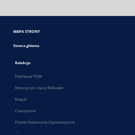
zewnętrzny,
otworzy
się
w
nowej
MAPA STRONY
karcie
Strona główna
Kolekcje
Publikacje PISM
Historyczne zbiory Biblioteki
Książki
Czasopisma
Polskie Dokumenty Dyplomatyczne
...