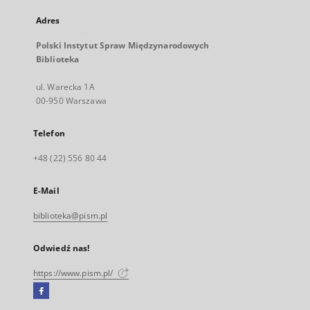
Adres
Polski Instytut Spraw Międzynarodowych
Biblioteka
ul. Warecka 1A
00-950 Warszawa
Telefon
+48 (22) 556 80 44
E-Mail
biblioteka@pism.pl
Odwiedź nas!
https://www.pism.pl/
Facebook
Link