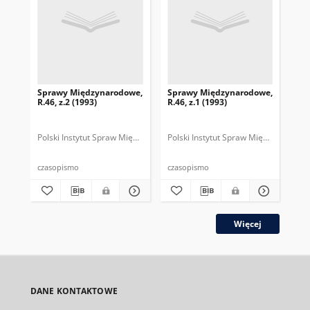
Sprawy Międzynarodowe,
Sprawy Międzynarodowe,
Sp
R.46, z.2 (1993)
R.46, z.1 (1993)
R.4
gru
Polski Instytut Spraw Międzynarodowych.
Polski Instytut Spraw Międzynarodow
Polska Fundacja Spraw Mię
Pol
czasopismo
czasopismo
cza
Więcej
DANE KONTAKTOWE