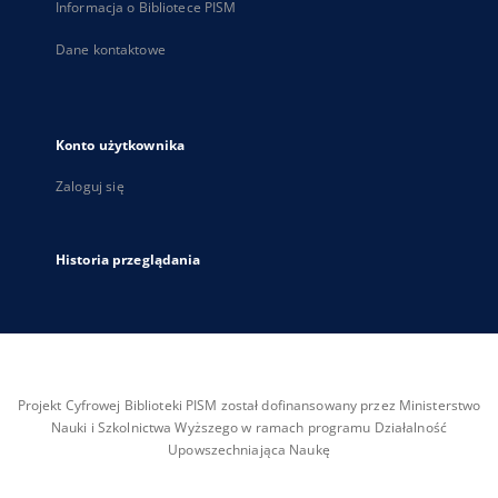
Informacja o Bibliotece PISM
Dane kontaktowe
Konto użytkownika
Zaloguj się
Historia przeglądania
Projekt Cyfrowej Biblioteki PISM został dofinansowany przez Ministerstwo
Nauki i Szkolnictwa Wyższego w ramach programu Działalność
Upowszechniająca Naukę