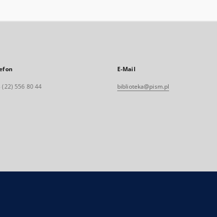
efon
E-Mail
 (22) 556 80 44
biblioteka@pism.pl