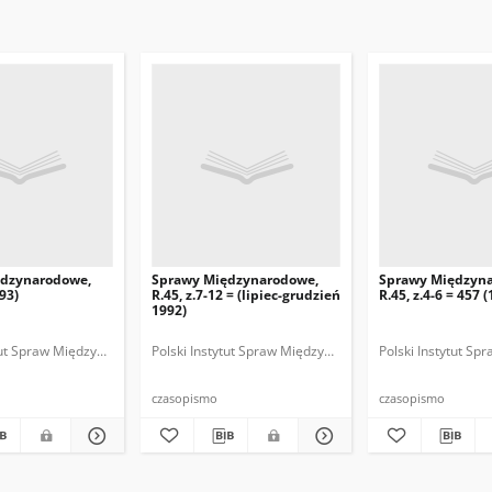
ędzynarodowe,
Sprawy Międzynarodowe,
Sprawy Międzyn
993)
R.45, z.7-12 = (lipiec-grudzień
R.45, z.4-6 = 457 
1992)
ytut Spraw Międzynarodowych.
 Fundacja Spraw Międzynarodowych.
Polski Instytut Spraw Międzynarodowych.
Polska Fundacja Spraw Międzynarodowych.
Polska. Ministerstwo Spraw Zagranicznych
Polski Instytut S
Polska Funda
Polska
czasopismo
czasopismo