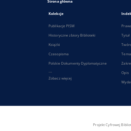
Strona główna
Kolekcje
Inde
Publikacje PISM
Praw
Historyczne zbiory Biblioteki
Tytuł
Książki
Twór
Czasopisma
Tema
Polskie Dokumenty Dyplomatyczne
Zakre
...
Opis
Zobacz więcej
Wyda
Projekt Cyfrowej Bibl