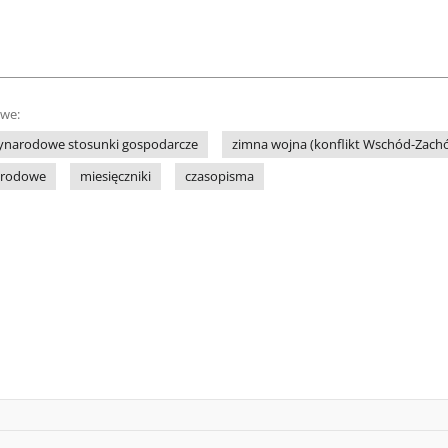
owe:
ynarodowe stosunki gospodarcze
zimna wojna (konflikt Wschód-Zach
arodowe
miesięczniki
czasopisma