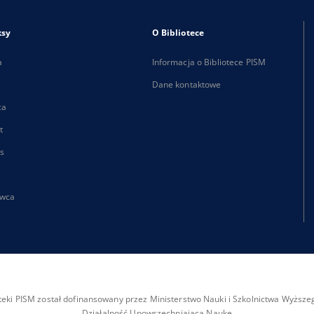
ksy
O Bibliotece
a
Informacja o Bibliotece PISM
Dane kontaktowe
ca
t
s
wca
ioteki PISM został dofinansowany przez Ministerstwo Nauki i Szkolnictwa Wyżs
Działalność Upowszechniająca Naukę