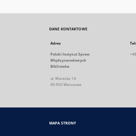
DANE KONTAKTOWE
Adres
Tel
Polski Instytut Spraw
+48
Międzynarodowych
Biblioteka
ul. Warecka 1A
00-950 Warszawa
MAPA STRONY