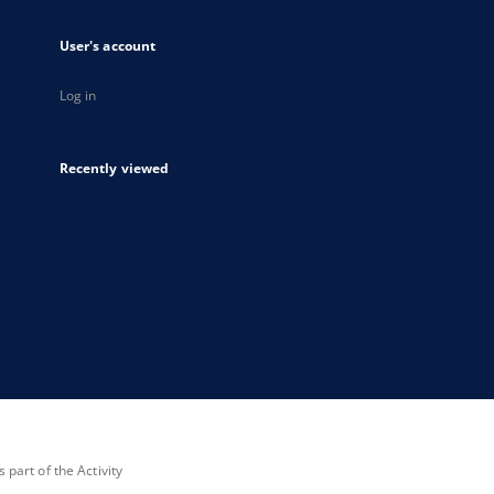
User's account
Log in
Recently viewed
part of the Activity