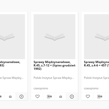
ędzynarodowe,
Sprawy Międzynarodowe,
Sprawy Międzyn
993)
R.45, z.7-12 = (lipiec-grudzień
R.45, z.4-6 = 457 
1992)
ytut Spraw Międzynarodowych.
 Fundacja Spraw Międzynarodowych.
Polski Instytut Spraw Międzynarodowych.
Polska Fundacja Spraw Międzynarodowych.
Polska. Ministerstwo Spraw Zagranicznych
Polski Instytut S
Polska Funda
Polska
czasopismo
czasopismo