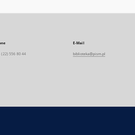
one
E-Mail
 (22) 556 80 44
biblioteka@pism.pl