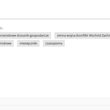
s:
ynarodowe stosunki gospodarcze
zimna wojna (konflikt Wschód-Zach
arodowe
miesięczniki
czasopisma