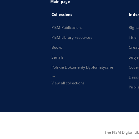
Main page
Collections
Inde
PISM Publications
Right
PISM Library resources
Title
Books
Creat
Serials
Subje
Polskie Dokumenty Dyplomatyczne
Cove
...
Descr
View all collections
Publi
The PISM Digital Li