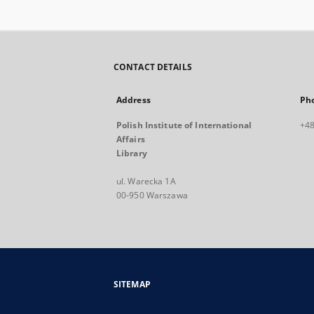
CONTACT DETAILS
Address
Ph
Polish Institute of International
+48
Affairs
Library
ul. Warecka 1A
00-950 Warszawa
SITEMAP