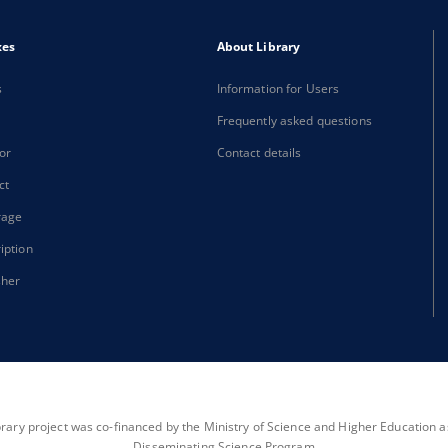
xes
About Library
s
Information for Users
Frequently asked questions
or
Contact details
ct
rage
iption
sher
brary project was co-financed by the Ministry of Science and Higher Education as 
Disseminating Science Program