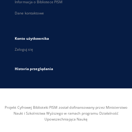
Informacja o Bibliotece PISM
Dane kontaktowe
Konto użytkownika
Zaloguj się
Historia przeglądania
Projekt Cyfrowej Biblioteki PISM został dofinansowany przez Ministerstwo
Nauki i Szkolnictwa Wyższego w ramach programu Działalność
Upowszechniająca Naukę