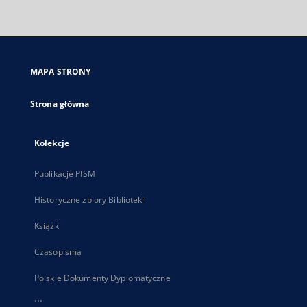
zewnętrzny,
otworzy
się
w
nowej
MAPA STRONY
karcie
Strona główna
Kolekcje
Publikacje PISM
Historyczne zbiory Biblioteki
Książki
Czasopisma
Polskie Dokumenty Dyplomatyczne
...