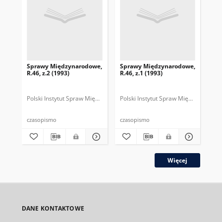
Sprawy Międzynarodowe,
Sprawy Międzynarodowe,
Sp
R.46, z.2 (1993)
R.46, z.1 (1993)
R.4
gru
Polski Instytut Spraw Międzynarodowych.
Polski Instytut Spraw Międzynarodow
Polska Fundacja Spraw Mię
Pol
czasopismo
czasopismo
cza
Więcej
DANE KONTAKTOWE