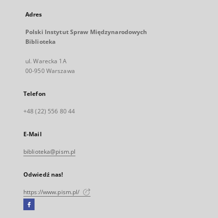
Adres
Polski Instytut Spraw Międzynarodowych
Biblioteka
ul. Warecka 1A
00-950 Warszawa
Telefon
+48 (22) 556 80 44
E-Mail
biblioteka@pism.pl
Odwiedź nas!
https://www.pism.pl/
Facebook
Link