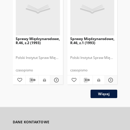
Sprawy Międzynarodowe,
Sprawy Międzynarodowe,
Sp
R.46, z.2 (1993)
R.46, z.1 (1993)
R.4
gru
Polski Instytut Spraw Międzynarodowych.
Polski Instytut Spraw Międzynarodow
Polska Fundacja Spraw Mię
Pol
czasopismo
czasopismo
cza
Więcej
DANE KONTAKTOWE