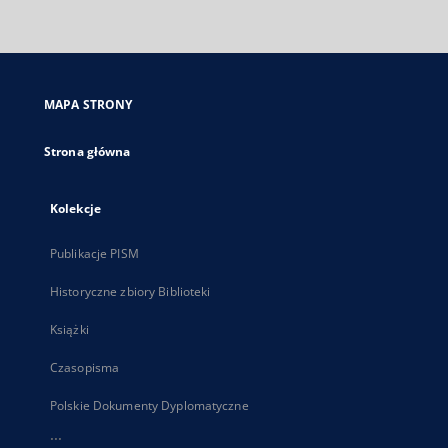
zewnętrzny,
otworzy
się
w
nowej
MAPA STRONY
karcie
Strona główna
Kolekcje
Publikacje PISM
Historyczne zbiory Biblioteki
Książki
Czasopisma
Polskie Dokumenty Dyplomatyczne
...