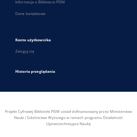
Informacja o Bibliotece PISM
Dane kontaktowe
Konto użytkownika
Zaloguj się
Historia przeglądania
Projekt Cyfrowej Biblioteki PISM został dofinansowany przez Ministerstwo
Nauki i Szkolnictwa Wyższego w ramach programu Działalność
Upowszechniająca Naukę