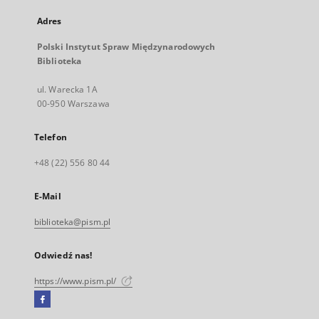
Adres
Polski Instytut Spraw Międzynarodowych
Biblioteka
ul. Warecka 1A
00-950 Warszawa
Telefon
+48 (22) 556 80 44
E-Mail
biblioteka@pism.pl
Odwiedź nas!
https://www.pism.pl/
Facebook
Link