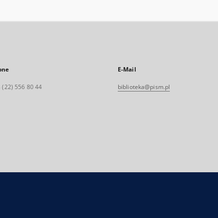
one
E-Mail
 (22) 556 80 44
biblioteka@pism.pl