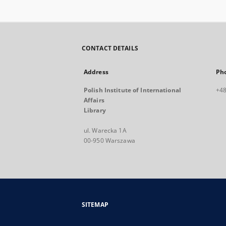
CONTACT DETAILS
Address
Ph
Polish Institute of International
+48
Affairs
Library
ul. Warecka 1A
00-950 Warszawa
SITEMAP