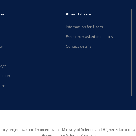
xes
About Library
s
Information for Users
Frequently asked questions
or
Contact details
ct
rage
iption
sher
brary project was co-financed by the Ministry of Science and Higher Education as 
Disseminating Science Program