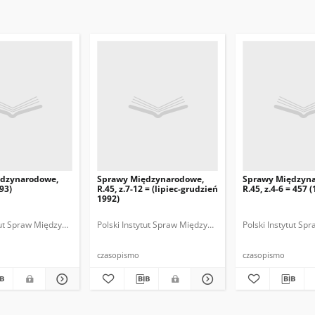
ędzynarodowe,
Sprawy Międzynarodowe,
Sprawy Międzyn
993)
R.45, z.7-12 = (lipiec-grudzień
R.45, z.4-6 = 457 
1992)
ytut Spraw Międzynarodowych.
 Fundacja Spraw Międzynarodowych.
Polski Instytut Spraw Międzynarodowych.
Polska Fundacja Spraw Międzynarodowych.
Polska. Ministerstwo Spraw Zagranicznych
Polski Instytut S
Polska Funda
Polska
czasopismo
czasopismo