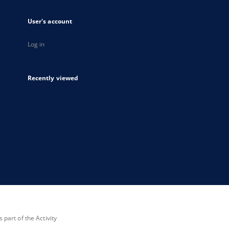
User's account
Log in
Recently viewed
part of the Activity