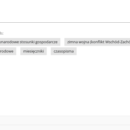
s:
ynarodowe stosunki gospodarcze
zimna wojna (konflikt Wschód-Zach
arodowe
miesięczniki
czasopisma