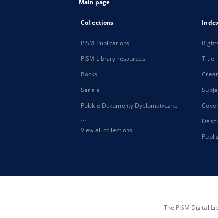
Main page
Collections
Inde
PISM Publications
Right
PISM Library resources
Title
Books
Creat
Serials
Subje
Polskie Dokumenty Dyplomatyczne
Cove
...
Descr
View all collections
Publi
The PISM Digital Li