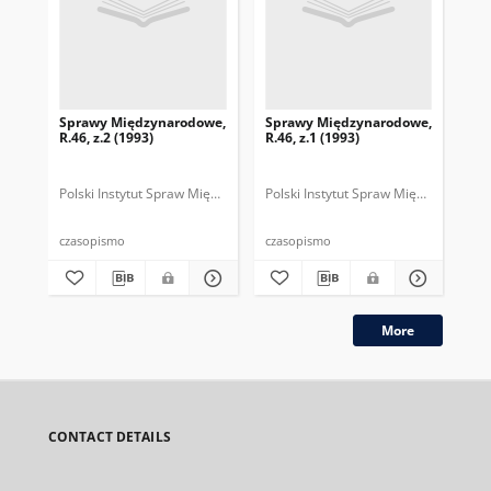
Sprawy Międzynarodowe,
Sprawy Międzynarodowe,
Sp
R.46, z.2 (1993)
R.46, z.1 (1993)
R.4
gru
Polski Instytut Spraw Międzynarodowych.
Polski Instytut Spraw Międzynarodow
Polska Fundacja Spraw Mię
Pol
czasopismo
czasopismo
cza
More
CONTACT DETAILS