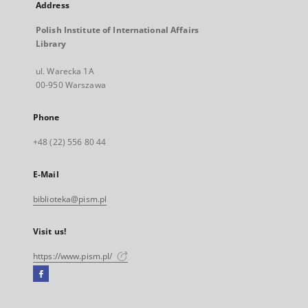
Address
Polish Institute of International Affairs
Library
ul. Warecka 1A
00-950 Warszawa
Phone
+48 (22) 556 80 44
E-Mail
biblioteka@pism.pl
Visit us!
https://www.pism.pl/
Facebook
External
link,