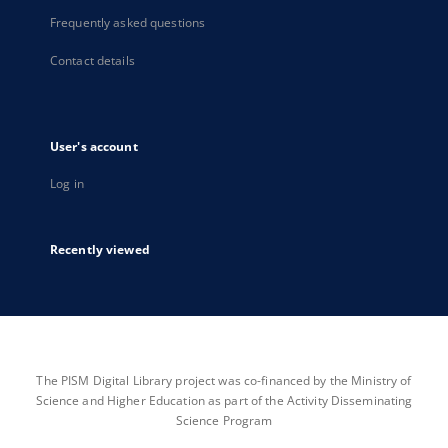
Frequently asked questions
Contact details
User's account
Log in
Recently viewed
The PISM Digital Library project was co-financed by the Ministry of
Science and Higher Education as part of the Activity Disseminating
Science Program