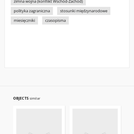
zimna wojna (konflikt Wschód-Zachód)
polityka zagraniczna
stosunki międzynarodowe
miesięczniki
czasopisma
OBJECTS
similar