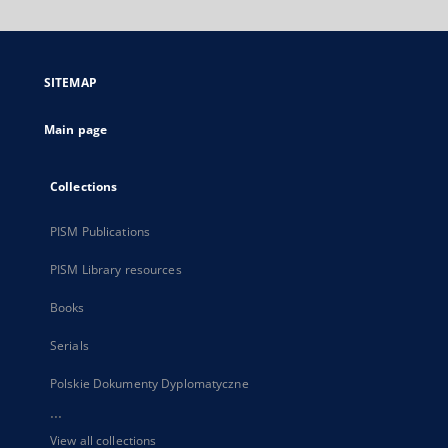
will
open
in
a
SITEMAP
new
tab
Main page
Collections
PISM Publications
PISM Library resources
Books
Serials
Polskie Dokumenty Dyplomatyczne
...
View all collections