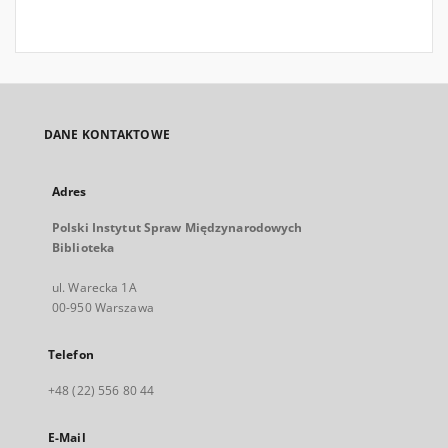
DANE KONTAKTOWE
Adres
Polski Instytut Spraw Międzynarodowych
Biblioteka
ul. Warecka 1A
00-950 Warszawa
Telefon
+48 (22) 556 80 44
E-Mail