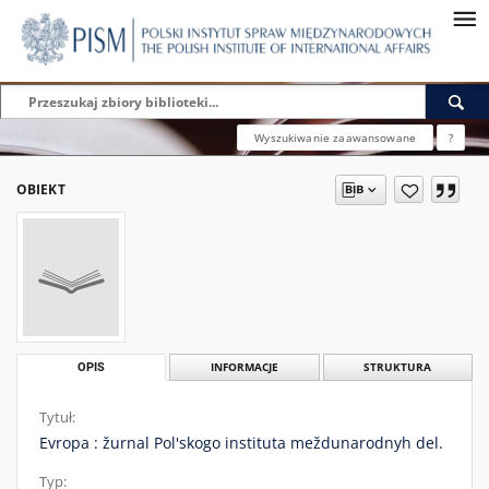
Wyszukiwanie zaawansowane
?
OBIEKT
OPIS
INFORMACJE
STRUKTURA
Tytuł:
Evropa : žurnal Pol'skogo instituta meždunarodnyh del.
Typ: