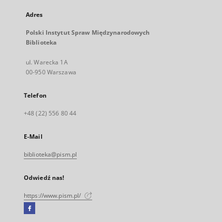
Adres
Polski Instytut Spraw Międzynarodowych
Biblioteka
ul. Warecka 1A
00-950 Warszawa
Telefon
+48 (22) 556 80 44
E-Mail
biblioteka@pism.pl
Odwiedź nas!
https://www.pism.pl/
Facebook
Link