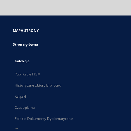
zewnętrzny,
otworzy
się
w
nowej
MAPA STRONY
karcie
Strona główna
Kolekcje
Publikacje PISM
Historyczne zbiory Biblioteki
Książki
Czasopisma
Polskie Dokumenty Dyplomatyczne
...