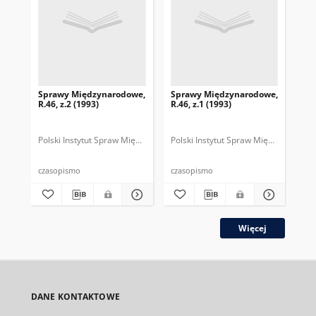
Sprawy Międzynarodowe,
Sprawy Międzynarodowe,
Sp
R.46, z.2 (1993)
R.46, z.1 (1993)
R.4
gru
Polski Instytut Spraw Międzynarodowych.
Polski Instytut Spraw Międzynarodow
Polska Fundacja Spraw Mię
Pol
czasopismo
czasopismo
cza
Więcej
DANE KONTAKTOWE