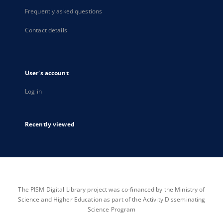
Frequently asked questions
Contact details
User's account
Log in
Recently viewed
The PISM Digital Library project was co-financed by the Ministry of
Science and Higher Education as part of the Activity Disseminating
Science Program