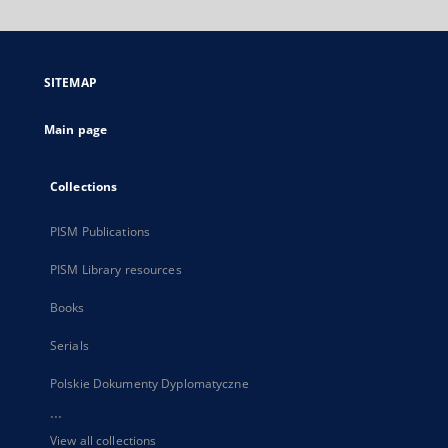
will
open
in
a
SITEMAP
new
tab
Main page
Collections
PISM Publications
PISM Library resources
Books
Serials
Polskie Dokumenty Dyplomatyczne
...
View all collections