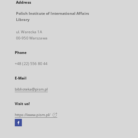
Address
Polish Institute of International Affairs
Library
ul. Warecka 1A
00-950 Warszawa
Phone
+48 (22) 556 80 44
E-Mail
biblioteka@pism.pl
Visit us!
https://www.pism.pl/
Facebook
External
link,