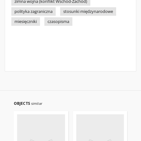
zimna wojna (konflikt Wschód-Zachód)
polityka zagraniczna
stosunki międzynarodowe
miesięczniki
czasopisma
OBJECTS
similar