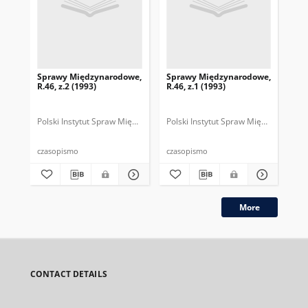
Sprawy Międzynarodowe,
Sprawy Międzynarodowe,
Sp
R.46, z.2 (1993)
R.46, z.1 (1993)
R.4
gru
Polski Instytut Spraw Międzynarodowych.
Polski Instytut Spraw Międzynarodow
Polska Fundacja Spraw Mię
Pol
czasopismo
czasopismo
cza
More
CONTACT DETAILS