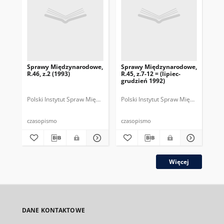
Sprawy Międzynarodowe,
Sprawy Międzynarodowe,
Sp
R.46, z.2 (1993)
R.45, z.7-12 = (lipiec-
R.4
grudzień 1992)
Polski Instytut Spraw Międzynarodowych.
Polski Instytut Spraw Międzynarodow
Polska Fundacja Spraw Mię
Pol
czasopismo
czasopismo
cza
Więcej
DANE KONTAKTOWE