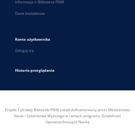
Informacja o Bibliotece PISM
Dane kontaktowe
Konto użytkownika
Zaloguj się
Historia przeglądania
Projekt Cyfrowej Biblioteki PISM został dofinansowany przez Ministerstwo
Nauki i Szkolnictwa Wyższego w ramach programu Działalność
Upowszechniająca Naukę