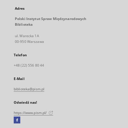
Adres
Polski Instytut Spraw Międzynarodowych
Biblioteka
ul. Warecka 1A
00-950 Warszawa
Telefon
+48 (22) 556 80 44
E-Mail
biblioteka@pism.pl
Odwiedź nas!
https://www.pism.pl/
Facebook
Link