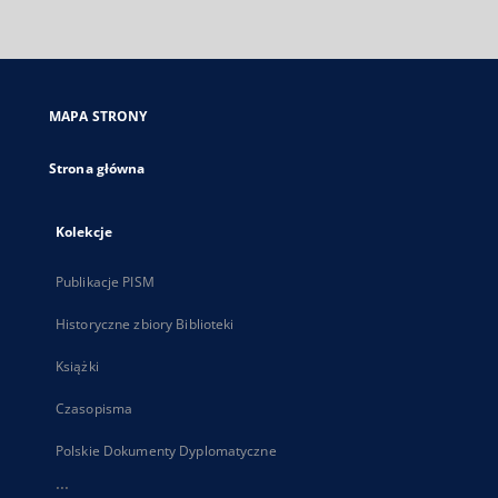
zewnętrzny,
otworzy
się
w
nowej
MAPA STRONY
karcie
Strona główna
Kolekcje
Publikacje PISM
Historyczne zbiory Biblioteki
Książki
Czasopisma
Polskie Dokumenty Dyplomatyczne
...