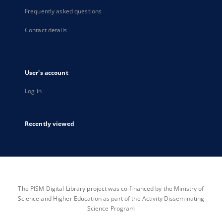
Frequently asked questions
Contact details
User's account
Log in
Recently viewed
The PISM Digital Library project was co-financed by the Ministry of
Science and Higher Education as part of the Activity Disseminating
Science Program