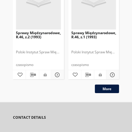
Sprawy Międzynarodowe,
Sprawy Międzynarodowe,
Sp
R.46, z.2 (1993)
R.46, z.1 (1993)
R.4
gru
Polski Instytut Spraw Międzynarodowych.
Polski Instytut Spraw Międzynarodow
Polska Fundacja Spraw Mię
Pol
czasopismo
czasopismo
cza
More
CONTACT DETAILS