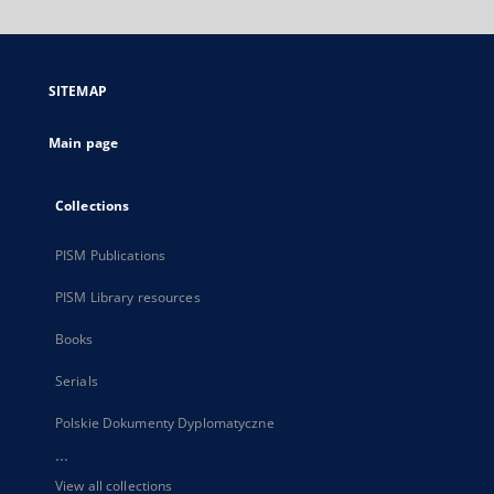
will
open
in
a
SITEMAP
new
tab
Main page
Collections
PISM Publications
PISM Library resources
Books
Serials
Polskie Dokumenty Dyplomatyczne
...
View all collections