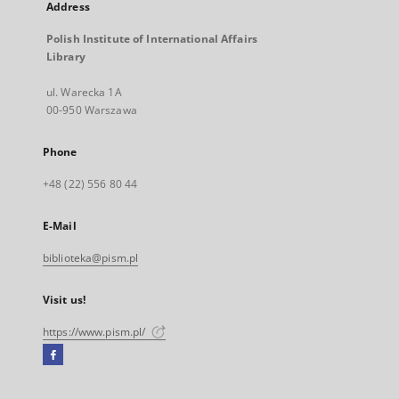
Address
Polish Institute of International Affairs
Library
ul. Warecka 1A
00-950 Warszawa
Phone
+48 (22) 556 80 44
E-Mail
biblioteka@pism.pl
Visit us!
https://www.pism.pl/
Facebook
External
link,