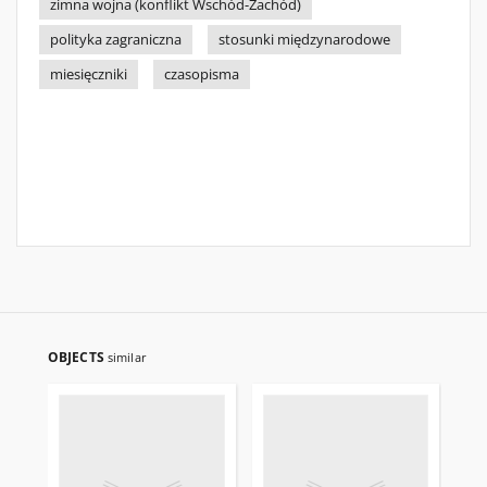
zimna wojna (konflikt Wschód-Zachód)
polityka zagraniczna
stosunki międzynarodowe
miesięczniki
czasopisma
OBJECTS
similar