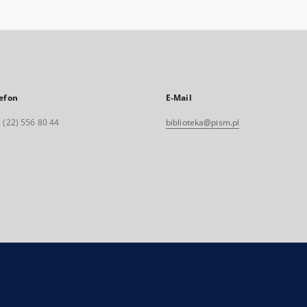
efon
E-Mail
 (22) 556 80 44
biblioteka@pism.pl