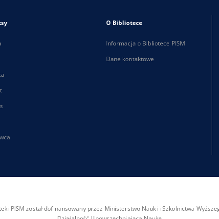
ksy
O Bibliotece
a
Informacja o Bibliotece PISM
Dane kontaktowe
ca
t
s
wca
ioteki PISM został dofinansowany przez Ministerstwo Nauki i Szkolnictwa Wyżs
Działalność Upowszechniająca Naukę