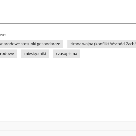
owe:
ynarodowe stosunki gospodarcze
zimna wojna (konflikt Wschód-Zach
arodowe
miesięczniki
czasopisma