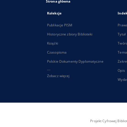
Strona główna
Kolekcje
Inde
Publikacje PISM
Praw
Historyczne zbiory Biblioteki
Tytuł
Książki
Twór
Czasopisma
Tema
Polskie Dokumenty Dyplomatyczne
Zakre
...
Opis
Zobacz więcej
Wyda
Projekt Cyfrowej Bibl