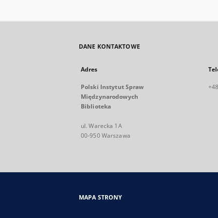
DANE KONTAKTOWE
Adres
Tel
Polski Instytut Spraw
+48
Międzynarodowych
Biblioteka
ul. Warecka 1A
00-950 Warszawa
MAPA STRONY