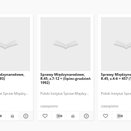
ędzynarodowe,
Sprawy Międzynarodowe,
Sprawy Międzyn
993)
R.45, z.7-12 = (lipiec-grudzień
R.45, z.4-6 = 457 
1992)
ytut Spraw Międzynarodowych.
 Fundacja Spraw Międzynarodowych.
Polski Instytut Spraw Międzynarodowych.
Polska Fundacja Spraw Międzynarodowych.
Polska. Ministerstwo Spraw Zagranicznych
Polski Instytut S
Polska Funda
Polska
czasopismo
czasopismo