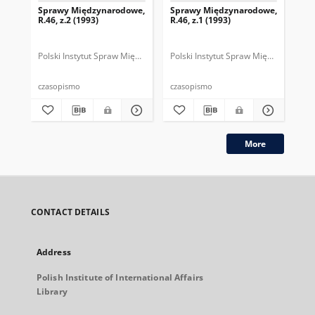
Sprawy Międzynarodowe,
Sprawy Międzynarodowe,
Sp
R.46, z.2 (1993)
R.46, z.1 (1993)
R.4
gru
Polski Instytut Spraw Międzynarodowych.
Polski Instytut Spraw Międzynarodow
Polska Fundacja Spraw Mię
Pol
czasopismo
czasopismo
cza
More
CONTACT DETAILS
Address
Polish Institute of International Affairs
Library