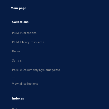
tab
Main page
Collections
PISM Publications
PISM Library resources
Books
Serials
Polskie Dokumenty Dyplomatyczne
...
View all collections
Indexes