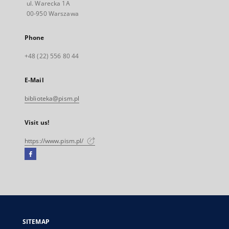
ul. Warecka 1A
00-950 Warszawa
Phone
+48 (22) 556 80 44
E-Mail
biblioteka@pism.pl
Visit us!
https://www.pism.pl/
Facebook
External
link,
will
open
in
a
SITEMAP
new