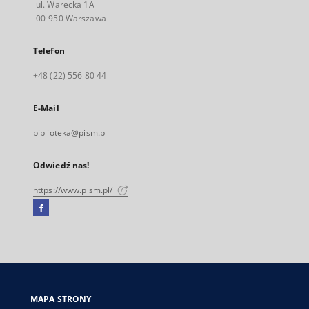
ul. Warecka 1A
00-950 Warszawa
Telefon
+48 (22) 556 80 44
E-Mail
biblioteka@pism.pl
Odwiedź nas!
https://www.pism.pl/
Facebook
Link
zewnętrzny,
otworzy
się
w
nowej
MAPA STRONY
karcie