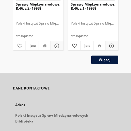
Sprawy Międzynarodowe,
Sprawy Międzynarodowe,
Sp
R.46, z.2 (1993)
R.46, z.1 (1993)
R.4
gru
Polski Instytut Spraw Międzynarodowych.
Polski Instytut Spraw Międzynarodow
Polska Fundacja Spraw Mię
Pol
czasopismo
czasopismo
cza
Więcej
DANE KONTAKTOWE
Adres
Polski Instytut Spraw Międzynarodowych
Biblioteka