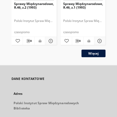
Sprawy Międzynarodowe,
Sprawy Międzynarodowe,
Sp
R.46, z.2 (1993)
R.46, z.1 (1993)
R.4
gru
Polski Instytut Spraw Międzynarodowych.
Polski Instytut Spraw Międzynarodow
Polska Fundacja Spraw Mię
Pol
czasopismo
czasopismo
cza
Więcej
DANE KONTAKTOWE
Adres
Polski Instytut Spraw Międzynarodowych
Biblioteka