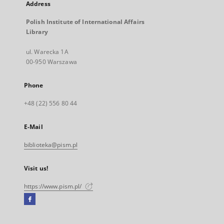
Address
Polish Institute of International Affairs
Library
ul. Warecka 1A
00-950 Warszawa
Phone
+48 (22) 556 80 44
E-Mail
biblioteka@pism.pl
Visit us!
https://www.pism.pl/
Facebook
External
link,