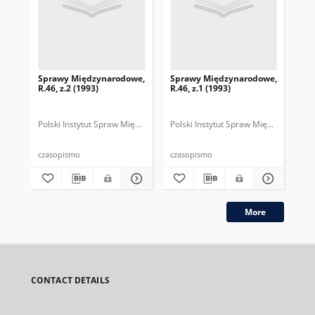
Sprawy Międzynarodowe,
Sprawy Międzynarodowe,
Sp
R.46, z.2 (1993)
R.46, z.1 (1993)
R.4
gru
Polski Instytut Spraw Międzynarodowych.
Polski Instytut Spraw Międzynarodow
Polska Fundacja Spraw Mię
Pol
czasopismo
czasopismo
cza
More
CONTACT DETAILS