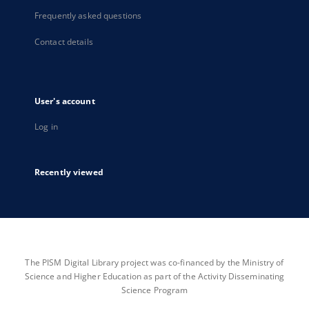
Frequently asked questions
Contact details
User's account
Log in
Recently viewed
The PISM Digital Library project was co-financed by the Ministry of
Science and Higher Education as part of the Activity Disseminating
Science Program