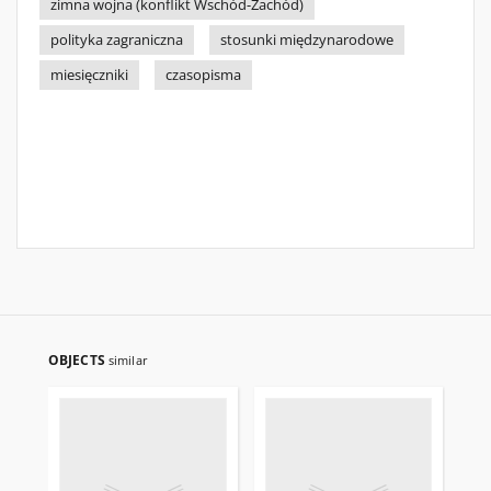
zimna wojna (konflikt Wschód-Zachód)
polityka zagraniczna
stosunki międzynarodowe
miesięczniki
czasopisma
OBJECTS
similar