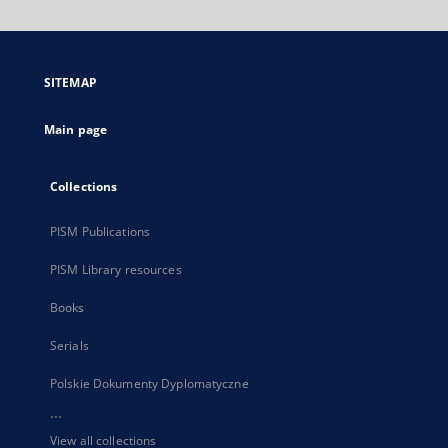
will
open
in
a
SITEMAP
new
tab
Main page
Collections
PISM Publications
PISM Library resources
Books
Serials
Polskie Dokumenty Dyplomatyczne
...
View all collections