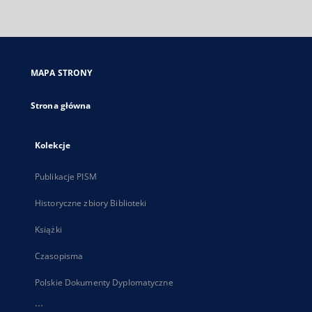
zewnętrzny,
otworzy
się
w
nowej
MAPA STRONY
karcie
Strona główna
Kolekcje
Publikacje PISM
Historyczne zbiory Biblioteki
Książki
Czasopisma
Polskie Dokumenty Dyplomatyczne
...