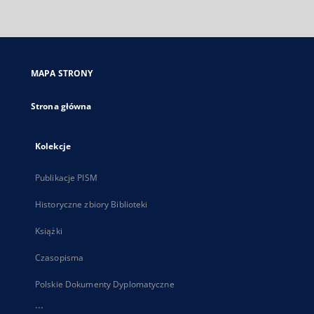
zewnętrzny,
otworzy
się
w
nowej
MAPA STRONY
karcie
Strona główna
Kolekcje
Publikacje PISM
Historyczne zbiory Biblioteki
Książki
Czasopisma
Polskie Dokumenty Dyplomatyczne
...