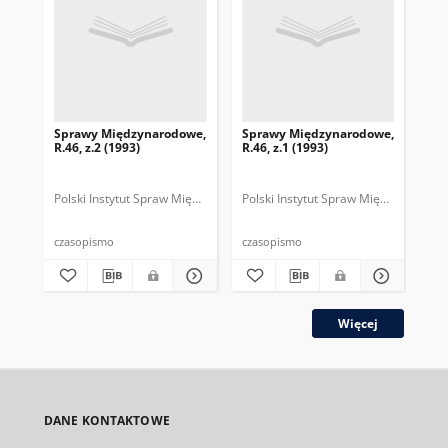
Sprawy Międzynarodowe,
Sprawy Międzynarodowe,
Sp
R.46, z.2 (1993)
R.46, z.1 (1993)
R.4
gru
Polski Instytut Spraw Międzynarodowych.
Polski Instytut Spraw Międzynarodow
Polska Fundacja Spraw Mię
Pol
czasopismo
czasopismo
cza
Więcej
DANE KONTAKTOWE