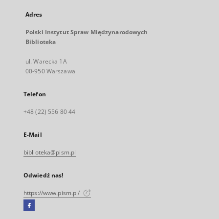
Adres
Polski Instytut Spraw Międzynarodowych
Biblioteka
ul. Warecka 1A
00-950 Warszawa
Telefon
+48 (22) 556 80 44
E-Mail
biblioteka@pism.pl
Odwiedź nas!
https://www.pism.pl/
Facebook
Link