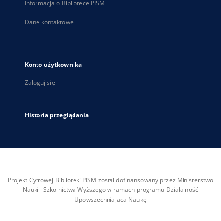
Informacja o Bibliotece PISM
Dane kontaktowe
Konto użytkownika
Zaloguj się
Historia przeglądania
Projekt Cyfrowej Biblioteki PISM został dofinansowany przez Ministerstwo
Nauki i Szkolnictwa Wyższego w ramach programu Działalność
Upowszechniająca Naukę